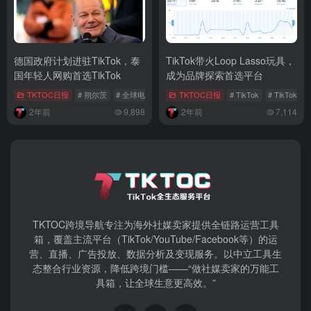
德国政府计划进驻TikTok，泰
TikTok带火Loop Lasso玩具，
国年轻人网购首选TikTok
成为品牌探索首选平台
TKTOC日报
# 朔尔茨
# 全球电商物流市场
TKTOC日报
# AI营销
# TikTok
# TikTok
2年前
9,898
2年前
7,114
TKTOC跨境导航​专注为海外社媒卖家提供全链路运营工具
箱，覆盖主流平台（TikTok/YouTube/Facebook等）​的运
营、直播、广告投放、数据分析及变现服务。以中立工具生
态整合行业资源，降低跨境门槛——“做社媒卖家的万能工
具箱，让全球生意更高效。”