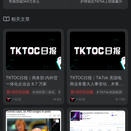
售额突破344万美元
萨烤箱在TikTok上销量飙升
相关文章
TKTOC日报｜商务部:内外贸
TKTOC日报｜TikTok 美国电
一体化企业达 8.7 万家
商业务重大人事变动，木青接
管整体运营
TKTOC日报
# 内外贸一体化
# 全球Ai市场
TKTOC日报
# TikTok
# TikTok美国电商
# 
1年前
83
1年前
159