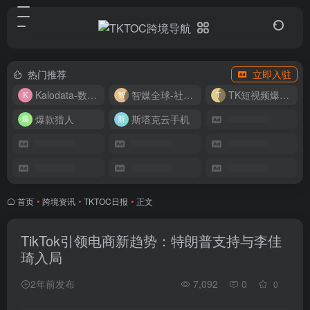
热门推荐
立即入驻
Kalodata-数据分析平台
智媒全球-社媒管理平台
TK短视频爆款复刻
爆款猎人
斯塔克云手机
首页
•
跨境资讯
•
TKTOC日报
•
正文
TikTok引领电商新趋势：特朗普支持与李佳
琦入局
2年前发布
7,092
0
0