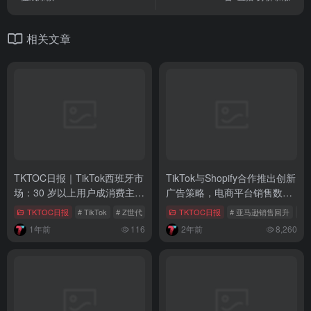
相关文章
TKTOC日报｜TikTok西班牙市
TikTok与Shopify合作推出创新
场：30 岁以上用户成消费主
广告策略，电商平台销售数据
力，女性引领
亮眼
TKTOC日报
# TikTok
# Z世代
# 字节跳动
TKTOC日报
# 亚马逊销售回升
#
1年前
116
2年前
8,260