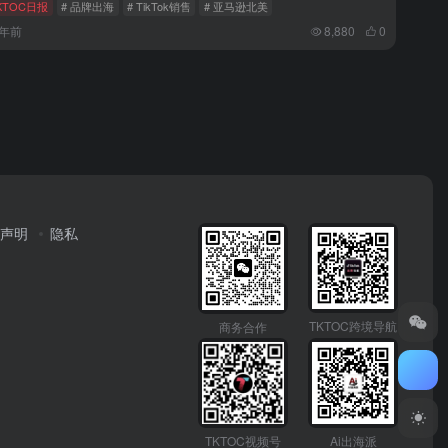
KTOC日报
# 品牌出海
# TikTok销售
# 亚马逊北美
2年前
8,880
0
声明
隐私
TKTOC跨境导航
商务合作
TKTOC视频号
Ai出海派