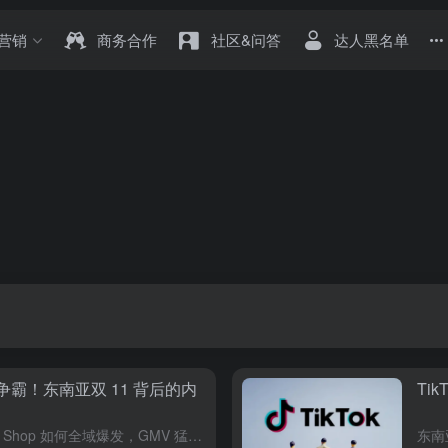
营销
商务合作
社区&问答
达人黑名单
e 双雄争霸！东南亚双 11 背后的内
Ti
探秘东南亚双 11 大促，看 TikTok Shop 如何全域爆发，GMV 猛增！Shopee 也不甘示弱，激烈竞争背后，东南亚内容电商有何新趋势？ 当国内双 11 的热潮渐渐退去，各大平台和品牌忙着...