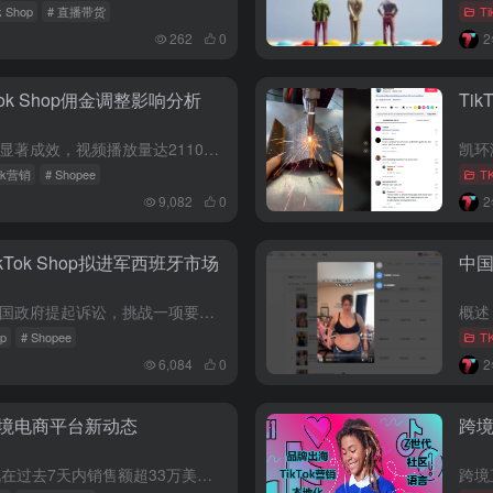
k Shop
# 直播带货
Ti
262
0
Tok Shop佣金调整影响分析
Ti
佛山市家具厂通过TikTok营销取得显著成效，视频播放量达2110万，获赞120万。TikTok Shop在泰国和英国上调佣金费率，推出卖家任务计划以减轻影响。Shopee被评为东南亚50大品牌榜单首...
Tok营销
# Shopee
T
9,082
0
kTok Shop拟进军西班牙市场
中国
TikTok及其母公司字节跳动已对美国政府提起诉讼，挑战一项要求其出售或面临禁令的法案，该法案被指违反了美国宪法第一修正案。TikTok认为该法案立法过程仓促且缺乏证据，要求停止执行针对其应用的禁令...
op
# Shopee
T
6,084
0
跨境电商平台新动态
跨境
TikTok上的VJIANGER4K数码相机在过去7天内销售额超33万美金，周增长率达238%。PingPong与TikTok Shop合作，支持跨境多币种收款。Lazada印尼助力女性卖家，Shop...