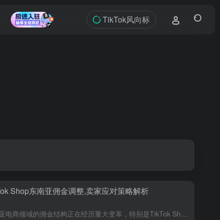
TikTok风向标
kTok Shop东南亚佣金调整,卖家应对策略解析
东南亚电商领域的佣金结构正在经历重大变革，特别是TikTok Shop在该地区的佣金费率调整，对卖家的运营策略产生了显著影响。本文详细分析了印尼、马来西亚、泰国、新加坡和越南等国家的佣金调整情况，为跨...