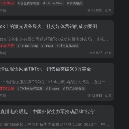
kTok Shop
# 佣金费率调整
# TikTok Shop
# 跨境电商
2年前
11,830
0
kTok上的激光设备爆火：社交媒体营销的成功案例
凯环激光设备制造有限公司通过TikTok成功拓展海外市场，其视频内容直观展示了激光设备的操作方法，吸引了大量海外粉丝。同时，TikTok Shop在印尼市场的美妆个护品类销量激增，Temu预计在202...
KTOC日报
# TikTok Shop
# TEMU
# 社交媒体营销
2年前
8,527
0
瑜伽服饰风靡TikTok，销售额突破500万美金
概述：中国瑜伽服品牌OQQ在TikTok上取得的巨大成功，通过一段观看次数超过2000万的视频，推广其舒适时尚的紧身瑜伽服。该品牌在TikTok上的营销策略取得了显著成效，单品销售额达到了511.63...
KTOC日报
# TikTok品牌出海
# Shopee
# TikTok瑜伽服
2年前
12,943
0
直播电商崛起：中国外贸生力军推动品牌“出海”
跨境直播电商崛起：中国外贸生力军推动品牌“出海” 2023年，中国的跨境电子商务行业展现出强劲的增长势头，全年进出口总值达到了2.38万亿元人民币，同比增长15.6%。出口额达到了1.83万亿元，增速...