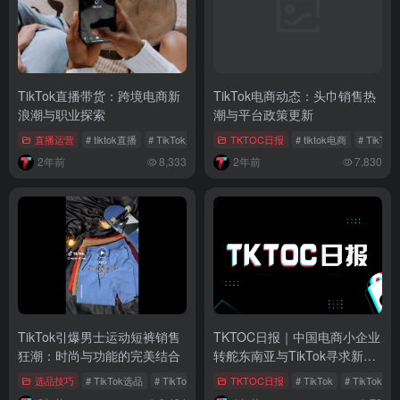
TikTok直播带货：跨境电商新
TikTok电商动态：头巾销售热
浪潮与职业探索
潮与平台政策更新
直播运营
# tiktok直播
# TikTok直播带货
TKTOC日报
# 直播带货
# tiktok电商
# TikT
2年前
8,333
2年前
7,830
TikTok引爆男士运动短裤销售
TKTOC日报｜中国电商小企业
狂潮：时尚与功能的完美结合
转舵东南亚与TikTok寻求新出
路
选品技巧
# TikTok选品
# TikTok话题
# 社交媒体营销
TKTOC日报
# TikTok
# TikTok Sh