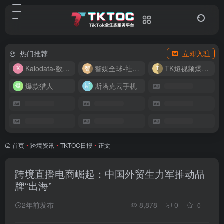
热门推荐
立即入驻
Kalodata-数据分析平台
智媒全球-社媒管理平台
TK短视频爆款复刻
爆款猎人
斯塔克云手机
首页
•
跨境资讯
•
TKTOC日报
•
正文
跨境直播电商崛起：中国外贸生力军推动品
牌“出海”
2年前发布
8,878
0
0