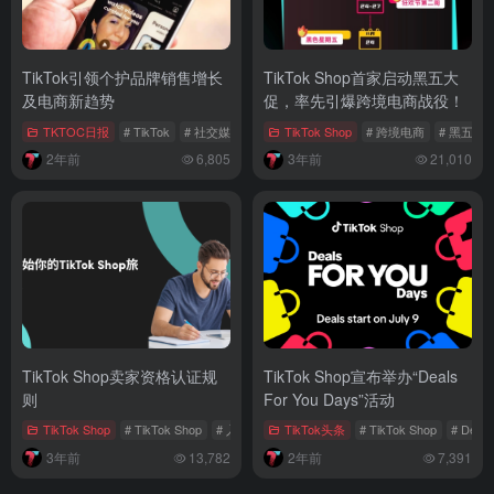
TikTok引领个护品牌销售增长
TikTok Shop首家启动黑五大
及电商新趋势
促，率先引爆跨境电商战役！
TKTOC日报
# TikTok
# 社交媒体营销
# 个护品牌
TikTok Shop
# 跨境电商
# 黑五
2年前
6,805
3年前
21,010
TikTok Shop卖家资格认证规
TikTok Shop宣布举办“Deals
则
For You Days”活动
TikTok Shop
# TikTok Shop
# 入驻指南
TikTok头条
# TikTok Shop
# Dea
3年前
13,782
2年前
7,391