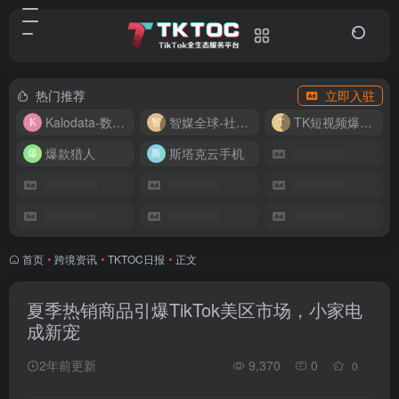
热门推荐
立即入驻
Kalodata-数据分析平台
智媒全球-社媒管理平台
TK短视频爆款复刻
爆款猎人
斯塔克云手机
首页
•
跨境资讯
•
TKTOC日报
•
正文
夏季热销商品引爆TikTok美区市场，小家电
成新宠
2年前更新
9,370
0
0