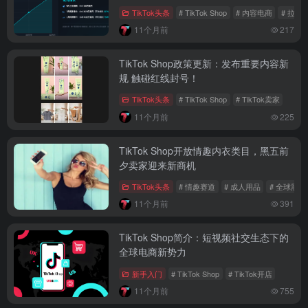
TikTok头条
# TikTok Shop
# 内容电商
# 拉美
11个月前
217
TikTok Shop政策更新：发布重要内容新
规 触碰红线封号！
TikTok头条
# TikTok Shop
# TikTok卖家
11个月前
225
TikTok Shop开放情趣内衣类目，黑五前
夕卖家迎来新商机
TikTok头条
# 情趣赛道
# 成人用品
# 全球黑五
11个月前
391
TikTok Shop简介：短视频社交生态下的
全球电商新势力
新手入门
# TikTok Shop
# TikTok开店
11个月前
755