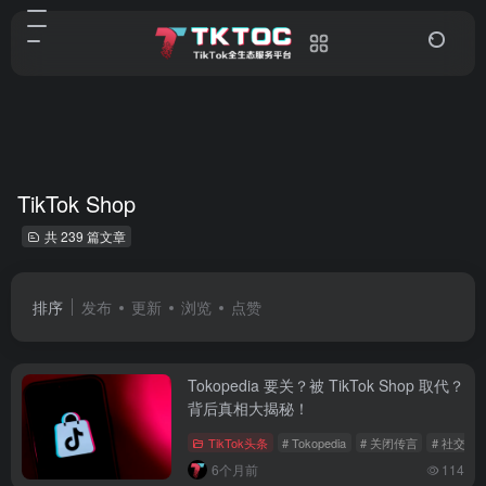
TikTok Shop
共 239 篇文章
排序
发布
更新
浏览
点赞
Tokopedia 要关？被 TikTok Shop 取代？
背后真相大揭秘！
TikTok头条
# Tokopedia
# 关闭传言
# 社交媒
6个月前
114