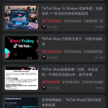
TikTok Shop 与 Shopee 双雄争霸！东南
亚双 11 背后的内容电商新战局
TikTok Shop
# TikTok Shop
# 直播带货
# 内
9个月前
262
TikTok Shop 巴西黑五发力，剑指市场新
局
TikTok Shop
# TikTok Shop
# 巴西电商市场
#
9个月前
153
TikTok Shop新规来袭！别慌，学会这
招，不用投流也能出单，新手必看
TikTok头条
# TikTok Shop
# TikTok Shop政策
11个月前
158
拉美电商崛起：TikTok Shop巴西站将迎
来新机遇