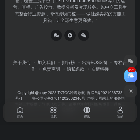
箱，覆盖主流平台（TikTok/YouTube/Facebook等）​的运
营、直播、广告投放、数据分析及变现服务。以中立工具生
态整合行业资源，降低跨境门槛——“做社媒卖家的万能工
具箱，让全球生意更高效。”
关于我们
加入我们
排行榜
出海BOSS圈
专栏合
作
免责声明
隐私条款
友情链接
27°
Copyright @copy 2023
TKTOC跨境导航
鲁ICP备2021038738
号-1
鲁公网安备37011202002346号
声明：网站上的服务均
为第三方提供，与TKTOC无关。请用户注意甄别服务质量，避免上
当受骗！
首页
导航
资讯
我的