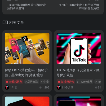
TikTok“激起购物欲望”式消费背
如何在TikTok带货：利用短视频
后的购物逻辑
详细卖货全流程
相关文章
解锁TikTok爆款密码：情绪价
TikTok账号如何安全登录？账
值，品牌出海的“灵魂”密钥 !
号保护规范
短视频运营
# 品牌出海
# 中视频计划
# TikTok变现策略
短视频运营
# TikTok账号
# Tik
1年前
1,492
11个月前
94