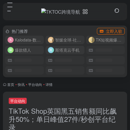
热门推荐
立即入驻
Kalodata-数据分析平台
智媒全球-社媒管理平台
TK短视频爆款复刻
爆款猎人
斯塔克云手机
首页
•
快讯
•
平台动向
•
详情
平台动向
TikTok Shop英国黑五销售额同比飙
升50%；单日峰值27件/秒创平台纪
录