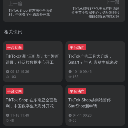
下一篇
上一篇
TikTok拟投377亿美元在巴西建
TikTok Shop 在东南亚全面盈
拉美首个数据中心；选址塞阿拉
利，中国数字生态海外开花
州毗邻海底电缆枢纽
相关快讯
平台动向
平台动向
TikTok欧洲 “三叶草计划” 迎新
TikTok广告工具大升级，
进展，科沃拉数据中心开工
Smart + 与 AI 素材生成来袭
09-12 19:36
10-10 09:46
103
168
平台动向
平台动向
TikTok Shop 在东南亚全面盈
TikTok Shop越南站暂停
利，中国数字生态海外开花
StarShop新申请
11-18 11:49
04-11 00:26
48
65