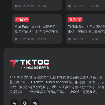
增长
09-15 12:35
126
05-07 12:35
164
市场趋势
市场趋势
Kind Patches：借 “减肥贴片”
TikTok Shop8 月多国
靠 TikTok 3 个月狂揽千万美元
出炉：美国猛涨，泰国下
10-02 10:29
259
09-03 14:45
76
TKTOC跨境导航​专注为海外社媒卖家提供全链路运营工具箱，覆
盖主流平台（TikTok/YouTube/Facebook等）​的运营、直播、广告
投放、数据分析及变现服务。以中立工具生态整合行业资源，降低
跨境门槛——“做社媒卖家的万能工具箱，让全球生意更高效。”