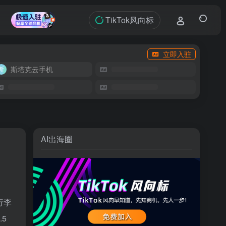
TikTok风向标
立即入驻
斯塔克云手机
AI出海圈
行李
5