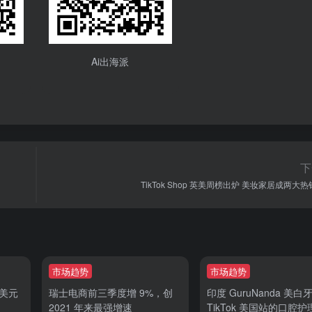
Ai出海派
下
TikTok Shop 英美周榜出炉 美妆家居成两大
市场趋势
市场趋势
0美元
瑞士电商前三季度增 9%，创
印度 GuruNanda 美白
2021 年来最强增速
TikTok 美国站的口腔