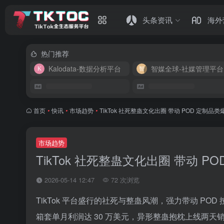
头条资讯
海外
热门推荐
Kalodata-数据分析平台
智媒全球-社媒管理平台
首页
•
快讯
•
市场趋势
•
TikTok 社死整蛊文化出圈 带动 POD 定制品
市场趋势
TikTok 社死整蛊文化出圈 带动 P
2026-05-14 12:47
72 次浏览
TikTok 平台盛行的社死与整蛊风潮，强力带动 P
箱套单月利润达 30 万美元，异形整蛊抱枕上线两天销