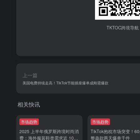
TKTOC跨境导航
上一篇
美国电费持续走高！TikTok节能插座爆单成刚需爆款
相关快讯
市场趋势
市场趋势
2025 上半年俄罗斯跨境时尚消
TikTok抱枕市场突变！6
费：海外服装鞋类需求近 10%
整蛊款两天爆单千件