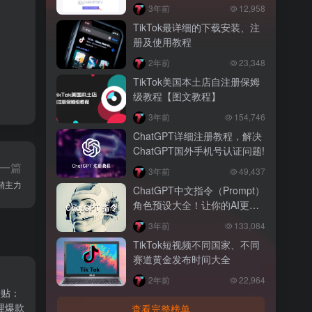
3年前
12,958
TikTok最详细的下载安装、注
册及使用教程
2年前
23,348
TikTok美国本土店自注册保姆
级教程【图文教程】
3年前
154,746
ChatGPT详细注册教程，解决
ChatGPT国外手机号认证问题!
一篇
3年前
49,437
热销主力
ChatGPT中文指令（Prompt）
角色预设大全！让你的AI更懂
你！
3年前
133,084
TikTok短视频不同国家、不同
赛道黄金发布时间大全
2年前
22,964
牙贴：
护理爆款
查看完整榜单