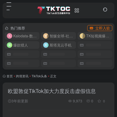
热门推荐
立即入驻
Kalodata-数据分析平台
智媒全球-社媒管理平台
TK短视频爆款复刻
爆款猎人
斯塔克云手机
首页
•
跨境资讯
•
TikTok头条
•
正文
欧盟敦促TikTok加大力度反击虚假信息
3年前更新
9,973
0
0