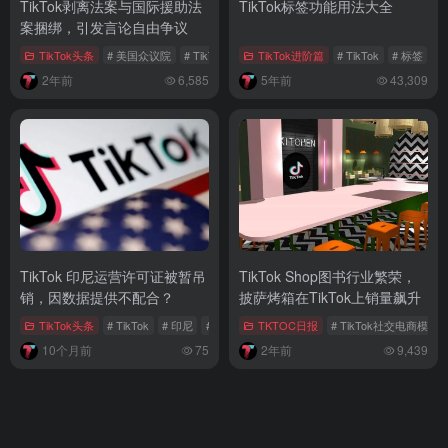
TikTok剥离法案与国际援助法
TikTok标签功能用法大全
案捆绑，引发言论自由争议
TikTok头条
# 美国众议院
# TikTok剥离法案
TikTok进阶篇
# TikTok言论自由
# TikTok
# 标签
# 
2年前
6,585
5年前
43,309
TikTok 印尼运营许可证被暂吊
TikTok Shop图书行业繁荣，
销，因数据提供不配合？
披萨烤箱在TikTok上销量飙升
TikTok头条
# TikTok
# 印尼
# 运营许可证
TKTOC日报
# TikTok社交电商模式
10个月前
75
2年前
9,439