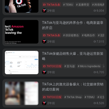
TikTok头条
# TEMU
# 直播带货
# 跨境电商
2年前
9,004
TikTok与亚马逊的跨界合作：电商新篇章
的开启
TikTok头条
# 供应链整合
# 电商合作
# 流量变
2年前
7,015
TikTok保健品销售火爆，亚马逊运营新策
略
TKTOC日报
# 亚马逊
# Micro Ingredients
# 
2年前
6,705
TikTok上的激光设备爆火：社交媒体营销
的成功案例
TKTOC日报
# TikTok Shop
# TEMU
# 社交媒
2年前
8,526