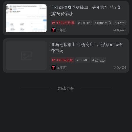
TikTok健身器材爆单，去年靠“广告+直
播”身价暴涨
TKTOC日报
# TikTok
# tiktok电商
# TEMU
2年前
8,441
亚马逊拟推出”低价商店”，迎战Temu争
夺市场
TikTok头条
# TEMU
# 亚马逊
2年前
5,424
加载更多