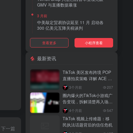
GMV 与直播数据暴涨
。
3 月前
中美敲定贸易协议延至 11 月 启动各
300 亿美元互降关税谈判
3 月前
查看更多
小程序查看
TikTok Shop 上线 “三日达” 标签 履约
快、转化高、曝光多
最新资讯
3 月前
AI 购物代理化趋势明显 30% 美国消费
TikTok 美区发布跨境 POP
者接受 AI 代下单
直播拍卖策略 详解 ACE 选
品与三大拍卖机制
3 月前
3个月前
207
TikTok Shop 爱尔兰全面开放入驻 本土
圈内爆火的TikTok小游戏广
品牌可零门槛开店
告变现，拆解清楚再入场，
别盲目跟风
3 月前
4个月前
547
音乐节降噪耳塞风靡欧美 DTC 品牌单日
TikTok 视频上传难题：移
营收突破 200 万元
民执法话题背后的信任危机
下一篇
3 月前