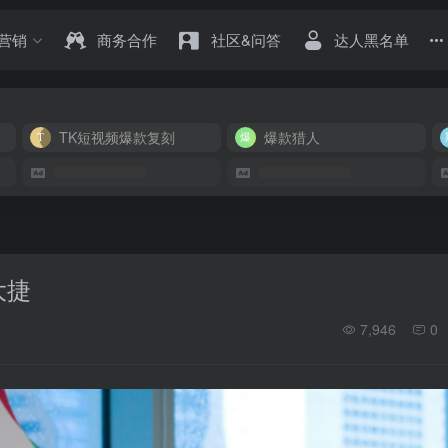
营销
商务合作
社区&问答
达人黑名单
TK短视频爆款复刻
爆款猎人
大捷
7,946
0