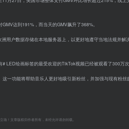
27日至11月27日，美国市场整体支付GMV环比增长超过215%，线上
GMV达到191%，而当天的GMV飙升了368%。
，将欧洲用户数据存储在本地服务器上，以更好地遵守当地法规并解
有# LED绘画标签的最受欢迎的TikTok视频已经被观看了300万
家账户。这一功能将帮助音乐人更好地吸引新粉丝，并加强与现有粉丝
C立场！文章版权归作者所有，未经允许请勿转载。