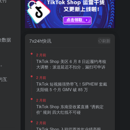
支付
决数据
7x24h快讯
刷新
2 月前
TikTok Shop 美区 6 月 8 日起履约考核
次。
大调整：派送延迟不扣分，漏扫可申诉
2 月前
的互
TikTok 短视频强势带飞！SIPHEW 套戴
太阳镜 5 个月 GMV 破 85 万
2 月前
TikTok Shop 东南亚收紧直播 “诱购定
价” 规则 四大红线不可碰
2 月前
TikTok Shop 入驻巴西首年业绩亮眼