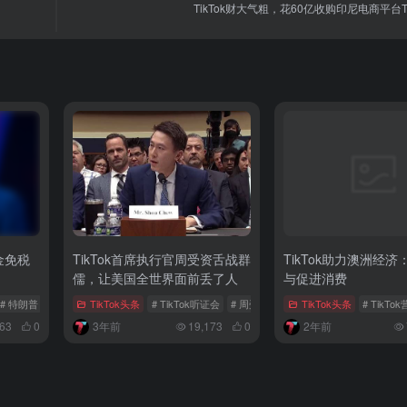
TikTok财大气粗，花60亿收购印尼电商平台Tok
金免税
TikTok首席执行官周受资舌战群
TikTok助力澳洲经
？
儒，让美国全世界面前丢了人
与促进消费
# 特朗普
# 美国海关
TikTok头条
# TikTok听证会
# 周受资
TikTok头条
# TikT
763
0
3年前
19,173
0
2年前