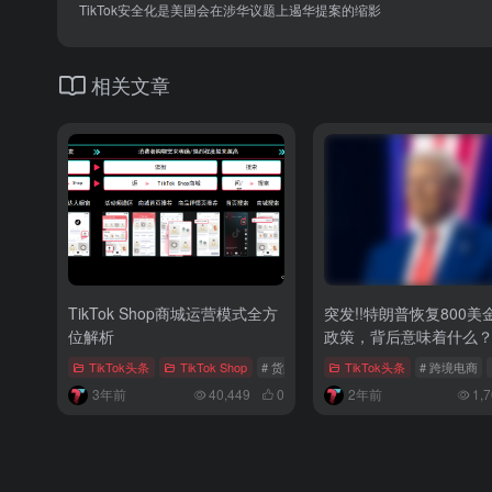
TikTok安全化是美国会在涉华议题上遏华提案的缩影
相关文章
TikTok Shop商城运营模式全方
突发!!特朗普恢复800美
位解析
政策，背后意味着什么
TikTok头条
TikTok Shop
# 货架电商
# 海外仓
TikTok头条
# 内容电商
# 跨境电商
3年前
40,449
0
2年前
1,