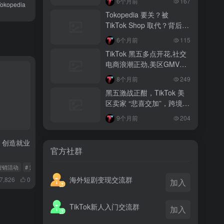
6个月前
167
opedia
越南监管出手核查Shopee、TikTok
Tokopedia 要关？被
Shop涨价行为，佣金调整遭调查
TikTok Shop 取代？背后真
相大揭秘！
3 月前
6个月前
115
TikTok Shop 印尼推出出海项目 助力本
TikTok 黑五多点开花,社交
土品牌开拓东南亚市场
电商浪潮正劲,美区GMV突
破35亿
3 月前
8个月前
249
TikTok Shop 英美周榜出炉 美妆家居成
黑五激战正酣，TikTok 美
两大热销主力
区卖家 “悲喜交加”，跨境电
商路在何方？
9个月前
204
济：创造就业
官方社群
ok营销活动
# 澳洲经济
# TikTok
海外短剧变现交流群
7,826
0
加入
TikTok新人入门交流群
加入