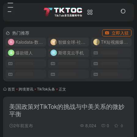
热门推荐
立即入驻
Kalodata-数据分析平台
智媒全球-社媒管理平台
TK短视频爆款复刻
爆款猎人
斯塔克云手机
首页
•
跨境资讯
•
TikTok头条
•
正文
美国政策对TikTok的挑战与中美关系的微妙
平衡
2年前发布
8,024
0
0