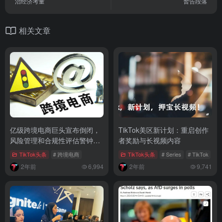
治经济考量
暂告段落
相关文章
亿级跨境电商巨头宣布倒闭，
TikTok美区新计划：重启创作
风险管理和合规性评估警钟再
者奖励与长视频内容
响
TikTok头条
# 跨境电商
TikTok头条
# Series
# TikTok
# 
2年前
6,994
2年前
9,741