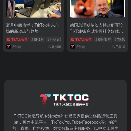
斋月电商热潮：TikTok中东市
德国总理朔尔茨支持政府开设
场的新动态与趋势
TikTok账户以增强社交媒体影
响力
TikTok头条
# SHEIN
# 社交媒体营销
# 中东电商
TikTok头条
# 德国政府
# TikTok
2年前
9,409
2年前
7,810
TKTOC跨境导航​专注为海外社媒卖家提供全链路运营工具
箱，覆盖主流平台（TikTok/YouTube/Facebook等）​的运
营、直播、广告投放、数据分析及变现服务。以中立工具生