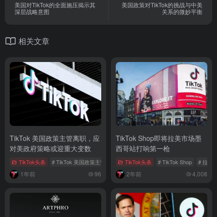
美国对TikTok的全面施压揭示其
美国政策对TikTok的挑战与中美
深层战略意图
关系的微妙平衡
相关文章
TikTok 美国政策主管离职，应
TikTok Shop即将拉美市场墨
对美政府策略或迎重大变数
西哥站打响第一枪
TikTok头条
# TikTok 美国政策主管
# 迈克尔·贝克曼离职
TikTok头条
# TikTok Shop
# TikTok 美国禁令
# 拉美
1年前
96
2年前
4,008