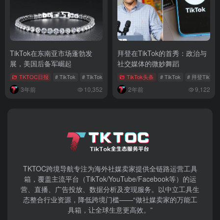
TikTok在东南亚市场蓬勃发
拜登在TikTok的首秀：政治与
展，美国后备军崛起
社交媒体的微妙舞蹈
TKTOC日报
# TikTok
# TikTok泰国市场
TikTok头条
# TikTok数字化
# TikTok
# 拜登TikTo
3年前
10,352
2年前
9,122
TKTOC跨境导航​专注为海外社媒卖家提供全链路运营工具
箱，覆盖主流平台（TikTok/YouTube/Facebook等）​的运
营、直播、广告投放、数据分析及变现服务。以中立工具生
态整合行业资源，降低跨境门槛——“做社媒卖家的万能工
具箱，让全球生意更高效。”