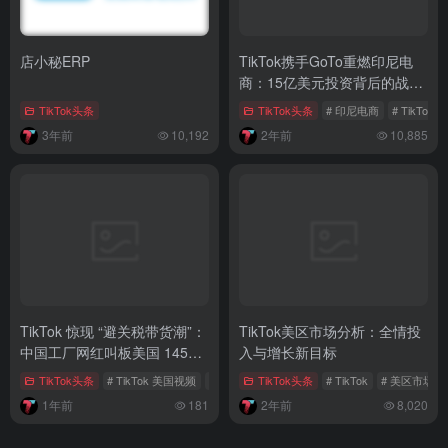
店小秘ERP
TikTok携手GoTo重燃印尼电
商：15亿美元投资背后的战略
布局
TikTok头条
TikTok头条
# 印尼电商
# TikTok 
3年前
10,192
2年前
10,885
TikTok 惊现 “避关税带货潮”：
TikTok美区市场分析：全情投
中国工厂网红叫板美国 145%
入与增长新目标
高关税
TikTok头条
# TikTok 美国视频
# 中国工厂网红
TikTok头条
# 中美贸易摩擦
# TikTok
# 美区市场
1年前
181
2年前
8,020