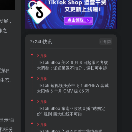
的发展，
作之
7x24h快讯
刷新
2 月前
TikTok Shop 美区 6 月 8 日起履约考核
大调整：派送延迟不扣分，漏扫可申诉
栏第四
2 月前
容生态。
TikTok 短视频强势带飞！SIPHEW 套戴
太阳镜 5 个月 GMV 破 85 万
2 月前
TikTok Shop 东南亚收紧直播 “诱购定
价” 规则 四大红线不可碰
显示“自
2 月前
和细分
TikTok Shop 入驻巴西首年业绩亮眼