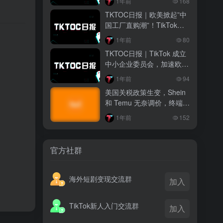
1年前
168
越南监管出手核查Shopee、TikTok
TKTOC日报｜欧美掀起”中
Shop涨价行为，佣金调整遭调查
国工厂直购潮”！TikTok教
程带火淘宝/DHgate
3 月前
。
1年前
80
TikTok Shop 印尼推出出海项目 助力本
TKTOC日报｜TikTok 成立
土品牌开拓东南亚市场
中小企业委员会，加速欧洲
市场扩张
3 月前
1年前
94
TikTok Shop 英美周榜出炉 美妆家居成
美国关税政策生变，Shein
两大热销主力
和 Temu 无奈调价，终端消
费者受波及
1年前
152
官方社群
海外短剧变现交流群
加入
TikTok新人入门交流群
加入