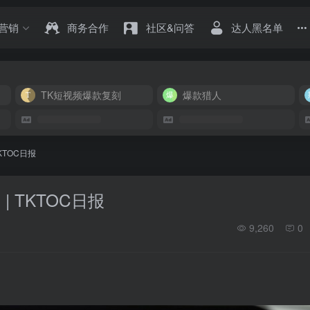
营销
商务合作
社区&问答
达人黑名单
TK短视频爆款复刻
爆款猎人
TKTOC日报
 | TKTOC日报
9,260
0