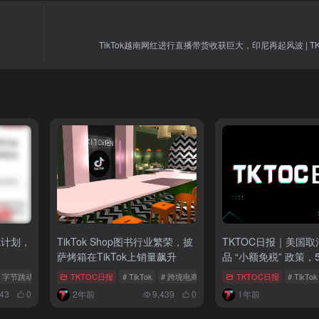
TikTok越南网红进行直播带货收获巨大，印尼再起风波 | T
k计划，
TikTok Shop图书行业繁荣，披
TKTOC日报｜美国
萨烤箱在TikTok上销量飙升
品 “小额免税” 政策，5
起生效
# 字节跳动
# 亚马逊宠物用品
TKTOC日报
# TikTok
# 跨境电商
# 社交媒体营销
TKTOC日报
# TikTok
743
0
2年前
9,439
0
1年前