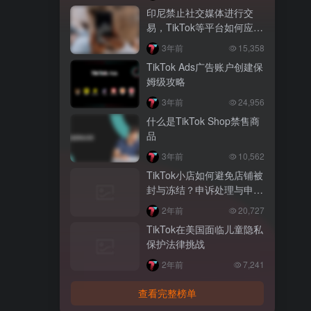
印尼禁止社交媒体进行交
易，TikTok等平台如何应
对？
3年前
15,358
TikTok Ads广告账户创建保
姆级攻略
3年前
24,956
什么是TikTok Shop禁售商
品
3年前
10,562
TikTok小店如何避免店铺被
封与冻结？申诉处理与申诉
策略
2年前
20,727
TikTok在美国面临儿童隐私
保护法律挑战
2年前
7,241
查看完整榜单