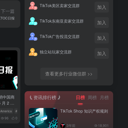
TikTok美区卖家交流群
加入
下一篇
KTOC日报
TikTok东南亚卖家交流群
加入
TikTok广告投流交流群
加入
独立站玩家交流群
加入
查看更多行业微信群 >>
资讯排行榜
日榜
周榜
月榜
取消中国商
 月 2 日
TikTok Shop 知识产权规则
 America
# 欧洲电商
# TikTok Shop
96
0
3年前
18,901