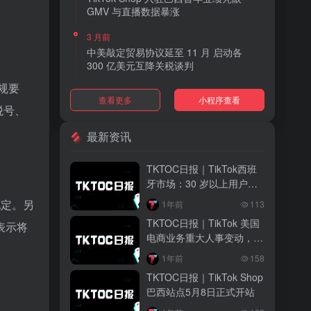
GMV 与直播数据暴涨
3 月前
中美敲定贸易协议延至 11 月 启动各
300 亿美元互降关税谈判
规要
3 月前
查看更多
小程序查看
TikTok Shop 上线 “三日达” 标签 履约
税号、
快、转化高、曝光多
最新资讯
3 月前
AI 购物代理化趋势明显 30% 美国消费
TKTOC日报｜TikTok西班
者接受 AI 代下单
牙市场：30 岁以上用户成
消费主力，女性引领
3 月前
规定。另
1年前
113
TikTok Shop 爱尔兰全面开放入驻 本土
TKTOC日报｜TikTok 美国
表示将
品牌可零门槛开店
电商业务重大人事变动，木
青接管整体运营
3 月前
1年前
158
音乐节降噪耳塞风靡欧美 DTC 品牌单日
TKTOC日报｜TikTok Shop
营收突破 200 万元
巴西站点5月8日正式开站
3 月前