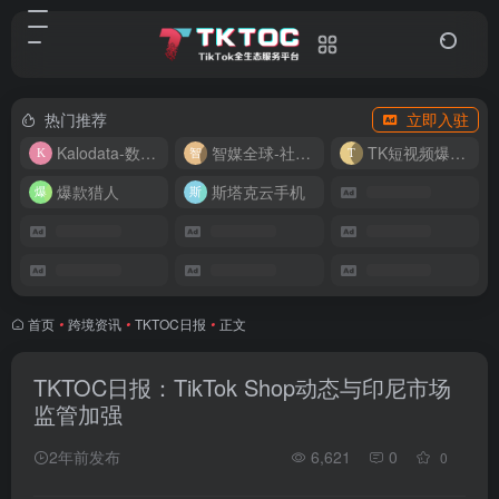
热门推荐
立即入驻
Kalodata-数据分析平台
智媒全球-社媒管理平台
TK短视频爆款复刻
爆款猎人
斯塔克云手机
首页
•
跨境资讯
•
TKTOC日报
•
正文
TKTOC日报：TikTok Shop动态与印尼市场
监管加强
2年前发布
6,621
0
0