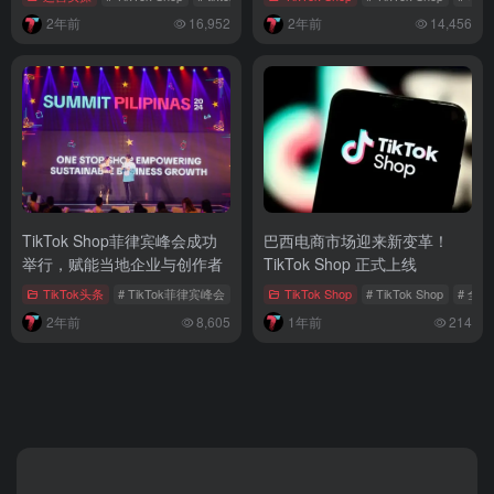
2年前
16,952
2年前
14,456
TikTok Shop菲律宾峰会成功
巴西电商市场迎来新变革！
举行，赋能当地企业与创作者
TikTok Shop 正式上线
TikTok头条
# TikTok菲律宾峰会
# TikTok Shop
TikTok Shop
# tiktok电商
# TikTok Shop
# 全
2年前
8,605
1年前
214