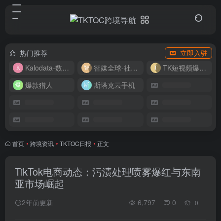
热门推荐
立即入驻
Kalodata-数据分析平台
智媒全球-社媒管理平台
TK短视频爆款复刻
爆款猎人
斯塔克云手机
首页
•
跨境资讯
•
TKTOC日报
•
正文
TikTok电商动态：污渍处理喷雾爆红与东南
亚市场崛起
2年前更新
6,797
0
0