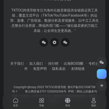
TKTOC跨境导航​专注为海外社媒卖家提供全链路运营工具
箱，覆盖主流平台（TikTok/YouTube/Facebook等）​的运
营、直播、广告投放、数据分析及变现服务。以中立工具生
态整合行业资源，降低跨境门槛——“做社媒卖家的万能工
具箱，让全球生意更高效。”
关于我们
加入我们
排行榜
出海BOSS圈
专栏合
作
免责声明
隐私条款
友情链接
Copyright @copy 2023
TKTOC跨境导航
鲁ICP备2021038738
号-1
鲁公网安备37011202002346号
声明：网站上的服务均
为第三方提供，与TKTOC无关。请用户注意甄别服务质量，避免上
当受骗！
首页
导航
资讯
我的