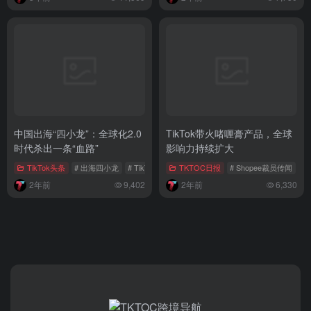
中国出海“四小龙”：全球化2.0
TikTok带火啫喱膏产品，全球
时代杀出一条“血路”
影响力持续扩大
TikTok头条
# 出海四小龙
# TikTok Shop
TKTOC日报
# tiktok电商
# Shopee裁员传闻
# 
2年前
9,402
2年前
6,330