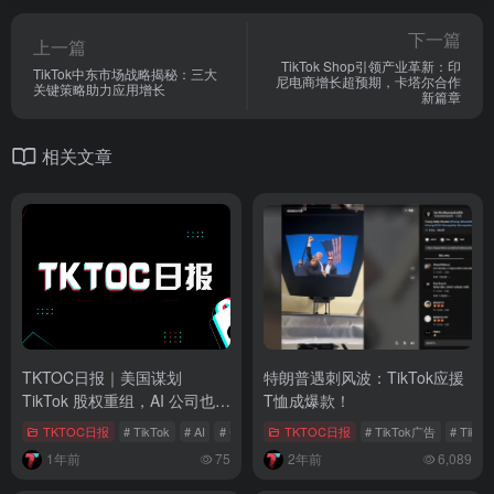
下一篇
上一篇
TikTok Shop引领产业革新：印
TikTok中东市场战略揭秘：三大
尼电商增长超预期，卡塔尔合作
关键策略助力应用增长
新篇章
相关文章
TKTOC日报｜美国谋划
特朗普遇刺风波：TikTok应援
TikTok 股权重组，AI 公司也来
T恤成爆款！
“插一脚”
TKTOC日报
# TikTok
# AI
# 辛选出海
TKTOC日报
# TikTok广告
# TikTo
1年前
75
2年前
6,089