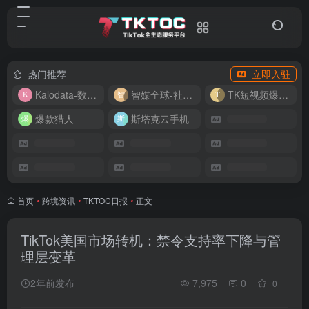
热门推荐
立即入驻
Kalodata-数据分析平台
智媒全球-社媒管理平台
TK短视频爆款复刻
爆款猎人
斯塔克云手机
首页
•
跨境资讯
•
TKTOC日报
•
正文
TikTok美国市场转机：禁令支持率下降与管
理层变革
2年前发布
7,975
0
0