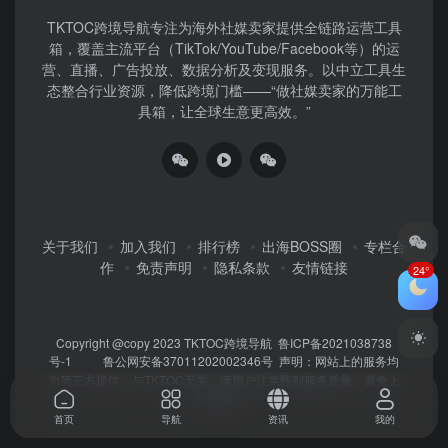
TKTOC跨境导航​专注为海外社媒卖家提供全链路运营工具
箱，覆盖主流平台（TikTok/YouTube/Facebook等）​的运
营、直播、广告投放、数据分析及变现服务。以中立工具生
态整合行业资源，降低跨境门槛——“做社媒卖家的万能工
具箱，让全球生意更高效。”
关于我们
加入我们
排行榜
出海BOSS圈
专栏合
作
免责声明
隐私条款
友情链接
24°
Copyright @copy 2023
TKTOC跨境导航
鲁ICP备2021038738
号-1
鲁公网安备37011202002346号
声明：网站上的服务均
为第三方提供，与TKTOC无关。请用户注意甄别服务质量，避免上
当受骗！
首页
导航
资讯
我的