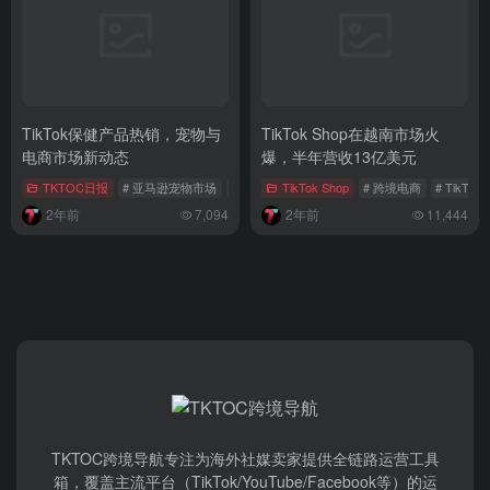
TikTok保健产品热销，宠物与
TikTok Shop在越南市场火
电商市场新动态
爆，半年营收13亿美元
TKTOC日报
# 亚马逊宠物市场
# Shopee越南
TikTok Shop
# TikTok保健赛道
# 跨境电商
# TikT
2年前
7,094
2年前
11,444
TKTOC跨境导航​专注为海外社媒卖家提供全链路运营工具
箱，覆盖主流平台（TikTok/YouTube/Facebook等）​的运