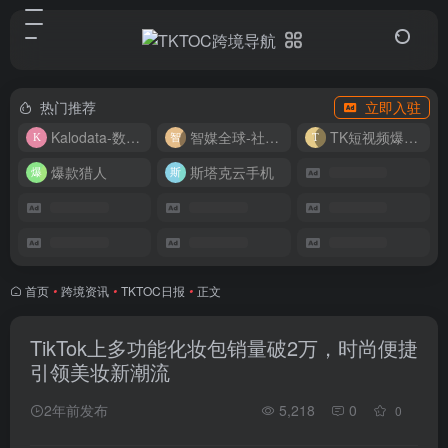
热门推荐
立即入驻
Kalodata-数据分析平台
智媒全球-社媒管理平台
TK短视频爆款复刻
爆款猎人
斯塔克云手机
首页
•
跨境资讯
•
TKTOC日报
•
正文
TikTok上多功能化妆包销量破2万，时尚便捷
引领美妆新潮流
2年前发布
5,218
0
0