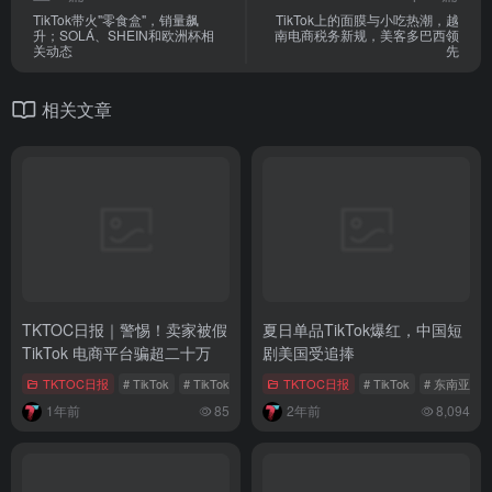
TikTok带火"零食盒"，销量飙
TikTok上的面膜与小吃热潮，越
升；SOLÁ、SHEIN和欧洲杯相
南电商税务新规，美客多巴西领
关动态
先
相关文章
TKTOC日报｜警惕！卖家被假
夏日单品TikTok爆红，中国短
TikTok 电商平台骗超二十万
剧美国受追捧
TKTOC日报
# TikTok
# TikTok广告
# TKTOC日报
TKTOC日报
# TikTok
# 东南亚电
1年前
85
2年前
8,094