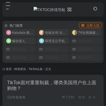
热门推荐
立即入驻
Kalodata-数据分析平台
智媒全球-社媒管理平台
TK短视频爆款复刻
爆款猎人
斯塔克云手机
首页
•
跨境资讯
•
TikTok头条
•
正文
TikTok面对重重制裁，哪类美国用户在上面
购物？
2年前发布
7,731
0
0