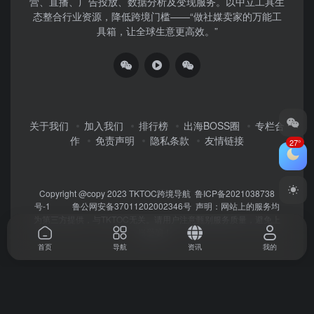
营、直播、广告投放、数据分析及变现服务。以中立工具生
态整合行业资源，降低跨境门槛——“做社媒卖家的万能工
具箱，让全球生意更高效。”
关于我们
加入我们
排行榜
出海BOSS圈
专栏合
作
免责声明
隐私条款
友情链接
27°
Copyright @copy 2023
TKTOC跨境导航
鲁ICP备2021038738
号-1
鲁公网安备37011202002346号
声明：网站上的服务均
为第三方提供，与TKTOC无关。请用户注意甄别服务质量，避免上
当受骗！
首页
导航
资讯
我的