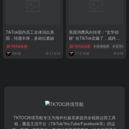
TikTok国内员工全体润出美
美国消费风向转变：“玄学招
国，待遇丰厚，多岗位紧缺
财” 在TikTok卖爆了，成跨境
电商新宠
TikTok头条
TikTok头条
# 跨境电商
# 玄学出海
3年前
17,014
11个月前
418
TKTOC跨境导航​专注为海外社媒卖家提供全链路运营工具
箱，覆盖主流平台（TikTok/YouTube/Facebook等）​的运