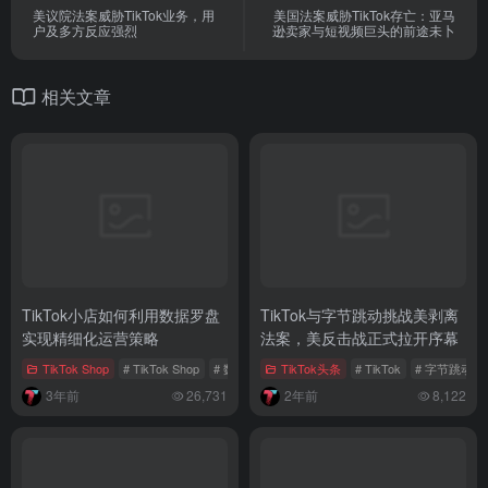
美议院法案威胁TikTok业务，用
美国法案威胁TikTok存亡：亚马
户及多方反应强烈
逊卖家与短视频巨头的前途未卜
相关文章
TikTok小店如何利用数据罗盘
TikTok与字节跳动挑战美剥离
实现精细化运营策略
法案，美反击战正式拉开序幕
TikTok Shop
# TikTok Shop
# 数据罗盘
TikTok头条
# TikTok Shop运营
# TikTok
# 字节跳动
3年前
26,731
2年前
8,122