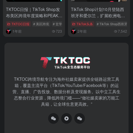
TKTOC日报｜TikTok Shop发
TikTok Shop计划10月登陆西
布美区跨境年度策略和PEAKS
班牙和爱尔兰，扩展欧洲电商
出海方法论！
版图
TKTOC日报
# 美区跨境
# 玄学出海
# ai娃娃出海
TikTok头条
# TikTok Shop西班牙
1年前
723
2年前
7,542
TKTOC跨境导航​专注为海外社媒卖家提供全链路运营工具
箱，覆盖主流平台（TikTok/YouTube/Facebook等）​的运
营、直播、广告投放、数据分析及变现服务。以中立工具生
态整合行业资源，降低跨境门槛——“做社媒卖家的万能工
具箱，让全球生意更高效。”