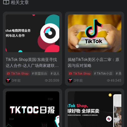
相关文章
TikTok Shop英国/东南亚寻找
揭秘TikTok美区小店二审：原
达人合作-达人广场商家建联指
因与应对策略
南
TikTok Shop
# 联盟后台
# 达人广场
# 达人合作
TikTok Shop
# TikTok小店
# 美国
3年前
20,509
3年前
49,545