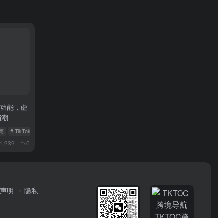
红”功能，虚
销潮
电商
# TikTok虚拟网红
# AI主播
1,939
0
声明
隐私