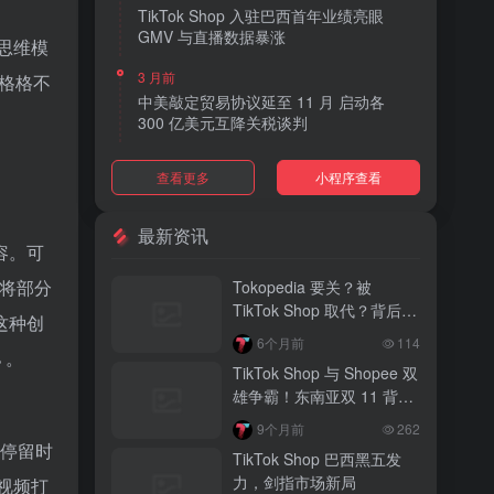
TikTok Shop 入驻巴西首年业绩亮眼
GMV 与直播数据暴涨
思维模
3 月前
态格格不
中美敲定贸易协议延至 11 月 启动各
300 亿美元互降关税谈判
3 月前
查看更多
小程序查看
TikTok Shop 上线 “三日达” 标签 履约
快、转化高、曝光多
最新资讯
容。可
3 月前
AI 购物代理化趋势明显 30% 美国消费
时将部分
Tokopedia 要关？被
者接受 AI 代下单
TikTok Shop 取代？背后真
这种创
相大揭秘！
3 月前
6个月前
114
 。
TikTok Shop 爱尔兰全面开放入驻 本土
TikTok Shop 与 Shopee 双
品牌可零门槛开店
雄争霸！东南亚双 11 背后
的内容电商新战局
3 月前
9个月前
262
音乐节降噪耳塞风靡欧美 DTC 品牌单日
户停留时
TikTok Shop 巴西黑五发
营收突破 200 万元
力，剑指市场新局
短视频打