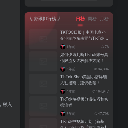
资讯排行榜
日榜
周榜
月榜
TKTOC日报｜中国电商小
企业转舵东南亚与TikTok寻
求新出路
1年前
78
如何快速判断TikTok账号真
假限流及终极解决方案！
5年前
34,394
TikTok Shop美国小店详细
入驻指南，建议收藏！
4年前
164,947
TikTok短视频剪辑技巧和实
，融入
操流程
3年前
47,798
TikTok中视频计划（新基
金）百问百答【持续更新】