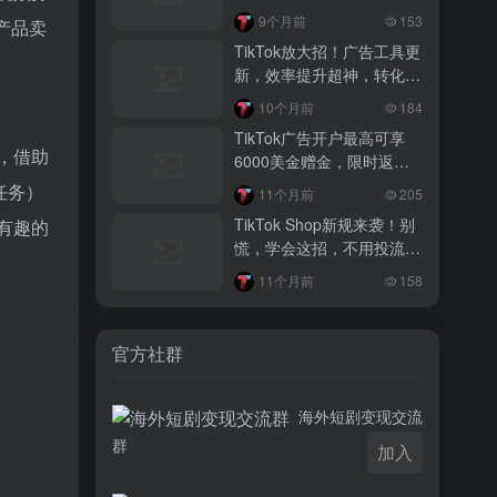
3 月前
9个月前
153
产品卖
越南监管出手核查Shopee、TikTok
TikTok放大招！广告工具更
Shop涨价行为，佣金调整遭调查
新，效率提升超神，转化效
果绝了
3 月前
10个月前
184
TikTok Shop 印尼推出出海项目 助力本
TikTok广告开户最高可享
土品牌开拓东南亚市场
，借助
6000美金赠金，限时返，
轻松流量爆款，快来！
3 月前
任务）
11个月前
205
TikTok Shop 英美周榜出炉 美妆家居成
TikTok Shop新规来袭！别
有趣的
两大热销主力
慌，学会这招，不用投流也
能出单，新手必看
11个月前
158
官方社群
海外短剧变现交流
群
加入