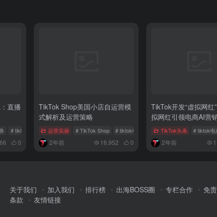
k：直播
TikTok Shop美国小店自运营模
TikTok开发“虚拟网
式解析及运营策略
拟网红引领电商AI营
务
# tiktok电商
# 印尼政府
运营实操
# TikTok Shop
# tiktok电商
# 美国市场
TikTok头条
# tiktok
66
0
2年前
16,952
0
2年前
1
关于我们
加入我们
排行榜
出海BOSS圈
专栏合作
免责
条款
友情链接