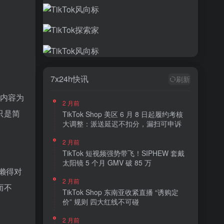
7x24h快讯
刷新
个内容为
2 月前
只是简
TikTok Shop 美区 6 月 8 日起履约考核
大调整：派送延迟不扣分，漏扫可申诉
2 月前
TikTok 短视频强势带飞！SIPHEW 套戴
太阳镜 5 个月 GMV 破 85 万
懒得对
2 月前
而不
TikTok Shop 东南亚收紧直播 “诱购定
价” 规则 四大红线不可碰
2 月前