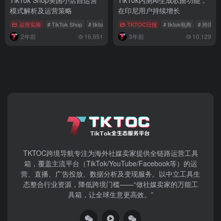
模式解析及运营策略
在印尼用户持续增长
运营实操
# TikTok Shop
# tiktok电商
# 美国市场
TKTOC日报
# tiktok电商
# 跨境电
2年前
16,951
3年前
10,129
TKTOC跨境导航​专注为海外社媒卖家提供全链路运营工具
箱，覆盖主流平台（TikTok/YouTube/Facebook等）​的运
营、直播、广告投放、数据分析及变现服务。以中立工具生
态整合行业资源，降低跨境门槛——“做社媒卖家的万能工
具箱，让全球生意更高效。”