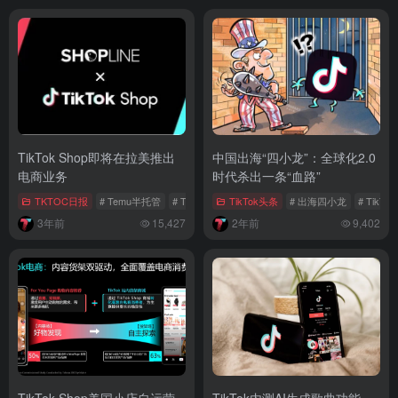
TikTok Shop即将在拉美推出
中国出海“四小龙”：全球化2.0
电商业务
时代杀出一条“血路”
TKTOC日报
# Temu半托管
# TEMU
# TikTok越南
TikTok头条
# 出海四小龙
# TikTok
3年前
15,427
2年前
9,402
TikTok Shop美国小店自运营
TikTok内测AI生成歌曲功能，