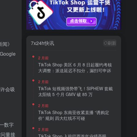
7x24h快讯
刷新
新闻》
ogle
2 月前
TikTok Shop 美区 6 月 8 日起履约考核
大调整：派送延迟不扣分，漏扫可申诉
2 月前
TikTok 短视频强势带飞！SIPHEW 套戴
或许会吸
太阳镜 5 个月 GMV 破 85 万
2 月前
TikTok Shop 东南亚收紧直播 “诱购定
价” 规则 四大红线不可碰
这一数字
2 月前
访问量接
TikTok Shop 入驻巴西首年业绩亮眼