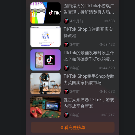
圈内爆火的TikTok小游戏广
告变现，拆解清楚再入场，
别盲目跟风
4个月前
538
TikTok Shop自注册开店实
操教程
3年前
58,422
TikTok的最佳发布时段是什
么？如何确定TikTok的黄金
发布时间？
3年前
44,520
TikTok Shop携手Shopify助
力英国卖家拓展市场
2年前
10,072
复古风潮席卷TikTok，游戏
内容成平台新宠
2年前
8,717
查看完整榜单