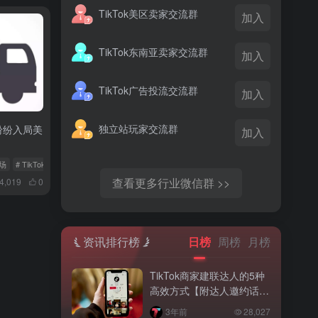
TikTok美区卖家交流群
加入
TikTok东南亚卖家交流群
加入
TikTok广告投流交流群
加入
独立站玩家交流群
纷纷入局美
加入
市场
# TikTok Shop
# SHEIN
查看更多行业微信群 >>
4,019
0
资讯排行榜
日榜
周榜
月榜
TikTok商家建联达人的5种
高效方式【附达人邀约话
术】
3年前
28,027