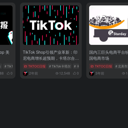
op 美
TikTok Shop引领产业革新：印
国内三巨头电商平台
尼电商增长超预期，卡塔尔合作
国电商市场
新篇章
告
# TikTok Shop
# 短剧出海
TKTOC日报
# TikTok卡塔尔
# 卡塔尔合作备忘录
TKTOC日报
# TEMU
# 北美
88
0
2年前
12,548
0
3年前
1