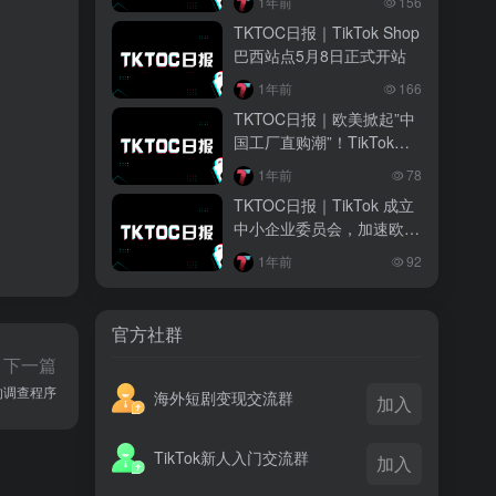
1年前
156
越南监管出手核查Shopee、TikTok
TKTOC日报｜TikTok Shop
Shop涨价行为，佣金调整遭调查
巴西站点5月8日正式开站
3 月前
1年前
166
TikTok Shop 印尼推出出海项目 助力本
TKTOC日报｜欧美掀起”中
土品牌开拓东南亚市场
国工厂直购潮”！TikTok教
程带火淘宝/DHgate
3 月前
1年前
78
TikTok Shop 英美周榜出炉 美妆家居成
TKTOC日报｜TikTok 成立
两大热销主力
中小企业委员会，加速欧洲
市场扩张
1年前
92
官方社群
下一篇
 的调查程序
海外短剧变现交流群
加入
TikTok新人入门交流群
加入