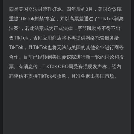
普要求字节跳动将TikTok出售给一家美国公司，如若不
出售则将禁止TikTok在美国运营；同年8月，特朗普签
署行政令，要求字节跳动在90天内出售或剥离该公司在
美国的TikTok业务。随后，TikTok在美国法院成功挑战
了行政令，才促使特朗普的封杀不了了之。
四是美国立法封禁TikTok。四年后的3月，美国众议院
重提“TikTok封禁”事宜，并以高票差通过了“TikTok剥离
法案”，若此法案成为正式法律，字节跳动将不得不出
售TikTok，否则应用商店将不再提供网络托管服务给
TikTok，且TikTok也将无法与美国的其他企业进行商务
合作。目前已经转到美国参议院进行新一轮的讨论和投
票。有消息传，TikTok CEO周受资强硬发声称，经内
部评估不支持TikTok被收购，且准备退出美国市场。