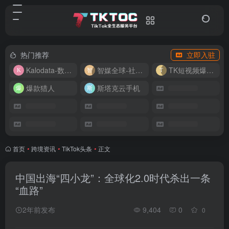
热门推荐
立即入驻
Kalodata-数据分析平台
智媒全球-社媒管理平台
TK短视频爆款复刻
爆款猎人
斯塔克云手机
首页
•
跨境资讯
•
TikTok头条
•
正文
中国出海“四小龙”：全球化2.0时代杀出一条
“血路”
2年前发布
9,404
0
0