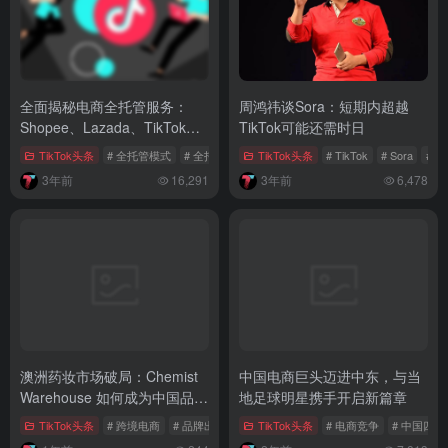
全面揭秘电商全托管服务：
周鸿祎谈Sora：短期内超越
Shopee、Lazada、TikTok
TikTok可能还需时日
Shop及其他平台全方位对比分
TikTok头条
# 全托管模式
# 全托管服务
TikTok头条
# 全托管平台分析
# TikTok
# Sora
# 
析
3年前
16,291
3年前
6,478
澳洲药妆市场破局：Chemist
中国电商巨头迈进中东，与当
Warehouse 如何成为中国品牌
地足球明星携手开启新篇章
出海的「黄金跳板」
TikTok头条
# 跨境电商
# 品牌出海
# 供应链整合
TikTok头条
# 电商竞争
# 中国四小