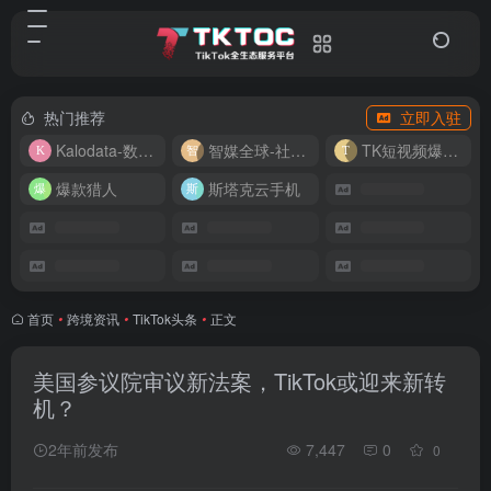
热门推荐
立即入驻
Kalodata-数据分析平台
智媒全球-社媒管理平台
TK短视频爆款复刻
爆款猎人
斯塔克云手机
首页
•
跨境资讯
•
TikTok头条
•
正文
美国参议院审议新法案，TikTok或迎来新转
机？
2年前发布
7,447
0
0