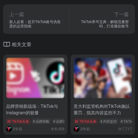
上一篇
下一篇
新人必看：提升TikTok账号伪装
TikTok养号宝典：解锁流量密
度的运营指南
码，打造爆款账号
相关文章
品牌营销新战场：TikTok与
意大利监管机构对TikTok施以
Instagram的较量
重罚，指其内容监控不力
TikTok头条
# 品牌策略
# 品牌出海
# 社交媒体营销
TikTok头条
# 内容监控
# TikTok
2年前
8,459
2年前
7,717