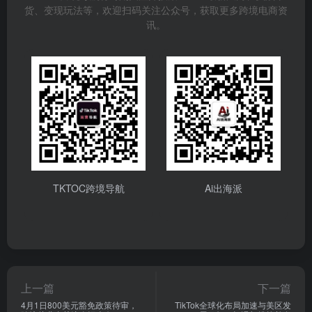
致力于为跨境卖家和产业带供应商搭建交易桥梁，推动
中国商品出海
。在各方的共同努力下，跨境电商与产
业带的融合发展必将迎来更加辉煌的明天。
TikTok头条
# 跨境电商
# 品牌出海
# 产业带出海
# 中国制造
# 外贸增长
# 中国商品出海
# 全托管模式
©
版权声明
以上内容来源于网络或收集整理，内容属作者个人观点，不代表TKTOC立
场！文章版权归作者所有，未经允许请勿转载。
TKTOC跨境导航将时刻关注并搜集TikTok最新风向、实战干
货、变现玩法等，欢迎扫码关注公众号，获取更多跨境电商资
讯。