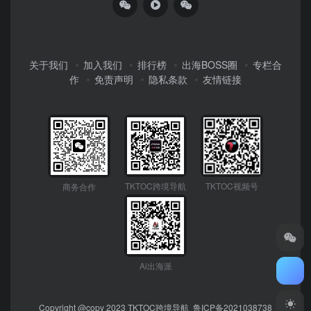
TikTok头条
# TikTok
# 字节跳动
# TikTok美国市场
TikTok头条
3年前
18,050
3年前
9,960
TKTOC跨境导航​专注为海外社媒卖家提供全链路运营工具
箱，覆盖主流平台（TikTok/YouTube/Facebook等）​的运
营、直播、广告投放、数据分析及变现服务。以中立工具生
态整合行业资源，降低跨境门槛——“做社媒卖家的万能工
具箱，让全球生意更高效。”
关于我们
加入我们
排行榜
出海BOSS圈
专栏合
作
免责声明
隐私条款
友情链接