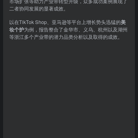
同时，报告还阐述了产业带通过产研销一体化、前店后
厂、整合产业链等模式赋能跨境电商，提升其市场竞争
力、供应链效率并促进产品创新与市场拓展；跨境电商
也借助数字化升级、物流履约提效、产品创新驱动国际
市场扩张等助力产业带转型升级，众多成功案例展现了
二者协同发展的显著成效。
以在TikTok Shop、亚马逊等平台上增长势头迅猛的
美
妆个护
为例，报告整合了金华市、义乌、杭州以及湖州
等浙江多个产业带的潜力品类分析以及取得的成效。