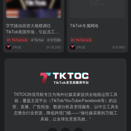
TikTok首席执行官将与印尼总
字节跳动：中国互联网公司国
统会面，未来运营模式引关注
际化的成功典范
TikTok头条
# tiktok电商
# 周受资
# TikTok印尼电商
TikTok头条
# TikTok
# 字节跳动
3年前
19,523
2年前
7,082
字节跳动高管大规模调任
TikTok专属网络
TikTok美国市场，引起员工关
注