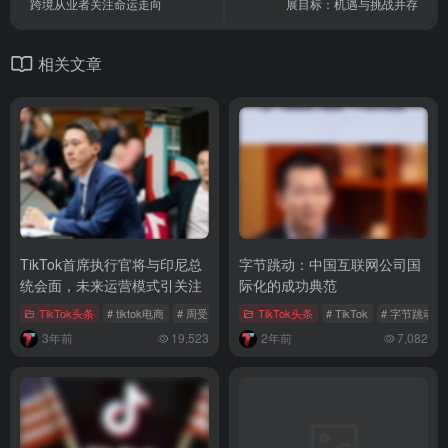
TKTOC跨境导航
Ai出海派
上一篇
下一篇
4月1日800美元豁免政策待审，
TikTok全球化布局加速与美区发
跨境从业者关注命运走向
展目标：机遇与挑战并存
相关文章