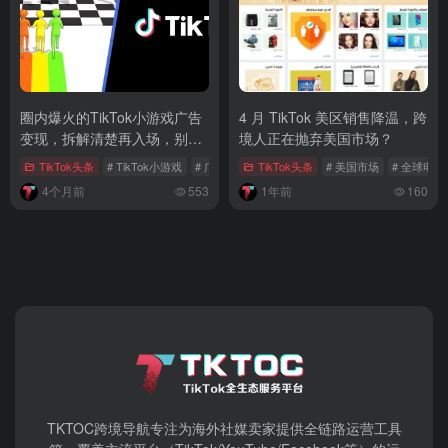
圈内爆火的TikTok小游戏广告
4 月 TikTok 美区销售降温，跨
变现，拆解清楚再入场，别盲
境人正在抛弃美国市场？
目跟风
TikTok头条
# TikTok小游戏
# 广告变现
TikTok头条
# eCPM
# 美国市场
# 全球电
4个月前
553
1年前
160
TKTOC跨境导航​专注为海外社媒卖家提供全链路运营工具