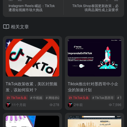
Instagram Reels 崛起：TikTok
TikTok Shop泰国更新政策，必
遭遇短视频市场大挑战
填商品属性成上架要求
相关文章
TikTok政策收紧，美区封禁频
Tiktok推出针对墨西哥中小企
发，该如何应对？
业的加速计划
TikTok头条
# 中视频
# 网络协调
# AB融
TikTok头条
# TikTok墨西哥
# Ti
11个月前
278
2年前
7,596