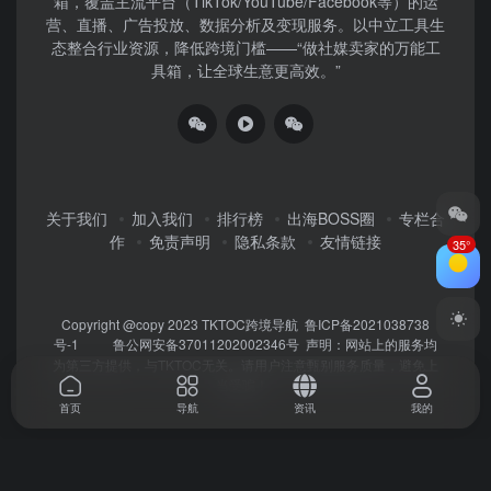
箱，覆盖主流平台（TikTok/YouTube/Facebook等）​的运
营、直播、广告投放、数据分析及变现服务。以中立工具生
态整合行业资源，降低跨境门槛——“做社媒卖家的万能工
具箱，让全球生意更高效。”
关于我们
加入我们
排行榜
出海BOSS圈
专栏合
作
免责声明
隐私条款
友情链接
35°
Copyright @copy 2023
TKTOC跨境导航
鲁ICP备2021038738
号-1
鲁公网安备37011202002346号
声明：网站上的服务均
为第三方提供，与TKTOC无关。请用户注意甄别服务质量，避免上
当受骗！
首页
导航
资讯
我的