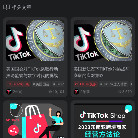
相关文章
美国国会对TikTok采取行动：
美国新法案下TikTok的挑战与
舆论监管与数字时代的挑战
商家的应对策略
TikTok头条
# 美国国会
# TikTok剥离法案
TikTok头条
# 社交媒体监管
# TikTok达人带货
# T
2年前
10,104
2年前
8,579