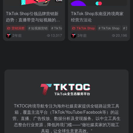
TikTok Shop引领品牌营销新
TikTok Shop东南亚跨境商家
趋势：直播带货与短视频的全
经营方法论
球风潮
营销洞察
# 短视频营销
# TikTok网红
# 品牌联盟策略
TikTok Shop
# TikTok Shop
# 营
2年前
13,017
3年前
20,196
TKTOC跨境导航​专注为海外社媒卖家提供全链路运营工具
箱，覆盖主流平台（TikTok/YouTube/Facebook等）​的运
营、直播、广告投放、数据分析及变现服务。以中立工具生
态整合行业资源，降低跨境门槛——“做社媒卖家的万能工
具箱，让全球生意更高效。”