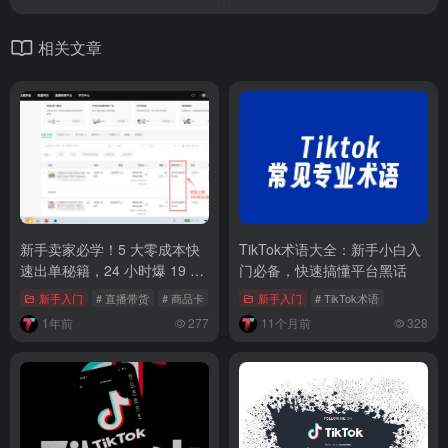
相关文章
新手卖家必学！5 大零成本快
TikTok术语大全：新手小白入
速出单秘籍，24 小时爆 19 单
门必备，快速搞懂平台黑话
的实战经验
新手入门
# 直播带货
# 商品卡
# TikTok Shop新品出单
新手入门
# TikTok术语
1年前
277
11个月前
328