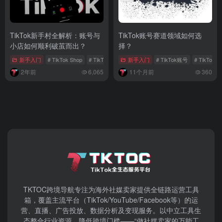
TikTok新手村全解析：账号与
TikTok账号赛道领域如何选
小店如何顺利破茧而出？
择？
新手入门
# TikTok Shop
# TikTok账号
# TikTok账号定位
新手入门
# TikTok账号
# TikTo
2年前
6,065
11个月前
360
TKTOC跨境导航​专注为海外社媒卖家提供全链路运营工具
箱，覆盖主流平台（TikTok/YouTube/Facebook等）​的运
营、直播、广告投放、数据分析及变现服务。以中立工具生
态整合行业资源，降低跨境门槛——“做社媒卖家的万能工