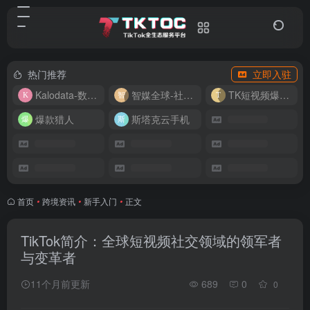
热门推荐
立即入驻
Kalodata-数据分析平台
智媒全球-社媒管理平台
TK短视频爆款复刻
爆款猎人
斯塔克云手机
首页
•
跨境资讯
•
新手入门
•
正文
TikTok简介：全球短视频社交领域的领军者
与变革者
11个月前更新
689
0
0