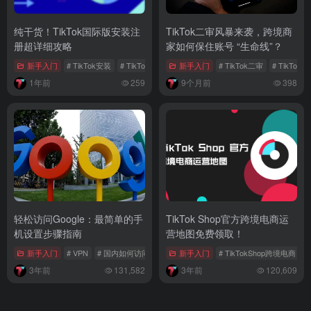
纯干货！TikTok国际版安装注
TikTok二审风暴来袭，跨境商
册超详细攻略
家如何保住账号 “生命线”？
新手入门
# TikTok安装
# TikTok国际版
新手入门
# 下载安装TikTok
# TikTok二审
# TikTok
1年前
259
9个月前
398
轻松访问Google：最简单的手
TikTok Shop官方跨境电商运
机设置步骤指南
营地图免费领取！
新手入门
# VPN
# 国内如何访问谷歌
# 访问谷歌教程
新手入门
# TikTokShop跨境电商
#
3年前
131,582
3年前
120,609