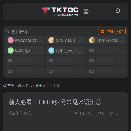
热门推荐
立即入驻
Kalodata-数据分析平台
智媒全球-社媒管理平台
TK短视频爆款复刻
爆款猎人
斯塔克云手机
首页
•
跨境资讯
•
新手入门
•
正文
新人必看：TikTok账号常见术语汇总
2年前发布
10,715
0
0