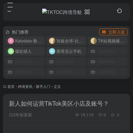
热门推荐
立即入驻
Kalodata-数据分析平台
智媒全球-社媒管理平台
TK短视频爆款复刻
爆款猎人
斯塔克云手机
首页
•
跨境资讯
•
新手入门
•
正文
新人如何运营TikTok美区小店及账号？
3年前更新
19,119
0
0