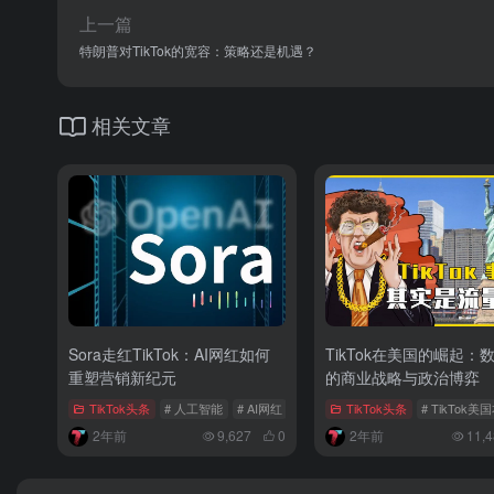
上一篇
特朗普对TikTok的宽容：策略还是机遇？
相关文章
Sora走红TikTok：AI网红如何
TikTok在美国的崛起：
重塑营销新纪元
的商业战略与政治博弈
TikTok头条
# 人工智能
# AI网红
# AI网红时代
TikTok头条
# TikTok
2年前
9,627
0
2年前
11,4