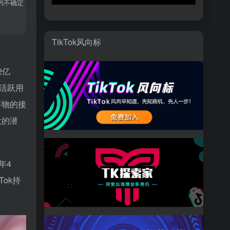
展的不确定
TikTok风向标
2亿
月活跃用
事物的接
大的潜
年4
ok持