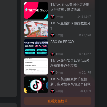
TikTok Shop美国小店详细
入驻指南，建议收藏！
。
4年前
164,947
TikTok直播如何做好数据分
析
3年前
23,390
ABC S5 PROXY
1年前
11,967
TikTok账号实名认证以及0
粉橱窗开通全攻略
2年前
20,175
TikTok美国区豪掷千金拉
新，应对禁令风险全力自救
2年前
4,069
查看完整榜单