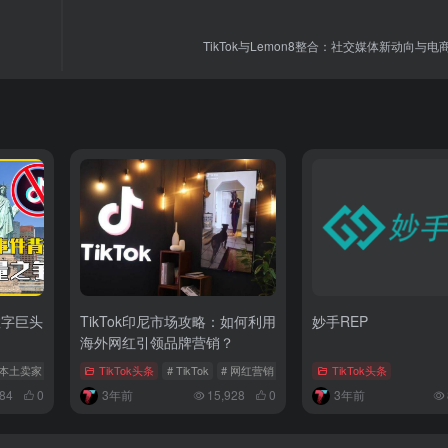
TikTok与Lemon8整合：社交媒体新动向与
数字巨头
TikTok印尼市场攻略：如何利用
妙手REP
海外网红引领品牌营销？
美国本土卖家
# 政治博弈
TikTok头条
# TikTok事件背后
# TikTok
# 网红营销
# 数据分析工具
TikTok头条
84
0
3年前
15,928
0
3年前