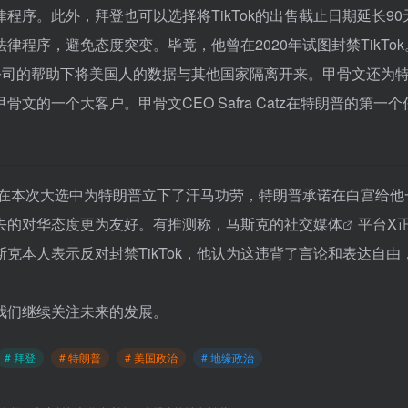
序。此外，拜登也可以选择将TikTok的出售截止日期延长90
程序，避免态度突变。毕竟，他曾在2020年试图封禁TikTok
骨文公司的帮助下将美国人的数据与其他国家隔离开来。甲骨文还为
甲骨文的一个大客户。甲骨文CEO Safra Catz在特朗普的第一
克在本次大选中为特朗普立下了汗马功劳，特朗普承诺在白宫给他
去的对华态度更为友好。有推测称，马斯克的
社交媒体
平台X
斯克本人表示反对封禁TikTok，他认为这违背了言论和表达自由
让我们继续关注未来的发展。
# 拜登
# 特朗普
# 美国政治
# 地缘政治