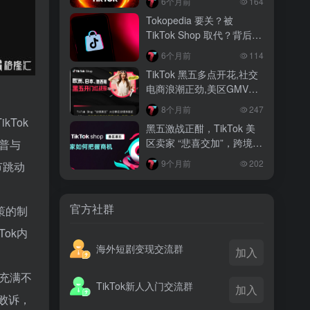
6个月前
164
越南监管出手核查Shopee、TikTok
Tokopedia 要关？被
Shop涨价行为，佣金调整遭调查
TikTok Shop 取代？背后真
相大揭秘！
3 月前
6个月前
114
TikTok Shop 印尼推出出海项目 助力本
TikTok 黑五多点开花,社交
土品牌开拓东南亚市场
电商浪潮正劲,美区GMV突
破35亿
3 月前
8个月前
247
TikTok Shop 英美周榜出炉 美妆家居成
kTok
黑五激战正酣，TikTok 美
两大热销主力
区卖家 “悲喜交加”，跨境电
朗普与
商路在何方？
9个月前
202
节跳动
官方社群
策的制
ok内
海外短剧变现交流群
加入
然充满不
TikTok新人入门交流群
加入
k败诉，