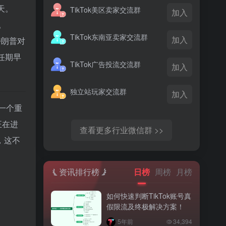
天。
TikTok美区卖家交流群
加入
。
TikTok东南亚卖家交流群
加入
特朗普对
个任期早
TikTok广告投流交流群
加入
独立站玩家交流群
加入
一个重
正在进
查看更多行业微信群 >>
，这不
资讯排行榜
日榜
周榜
月榜
如何快速判断TikTok账号真
假限流及终极解决方案！
5年前
34,394