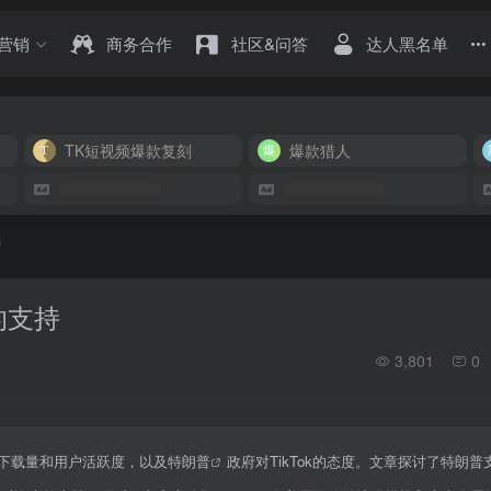
营销
商务合作
社区&问答
达人黑名单
TK短视频爆款复刻
爆款猎人
持
的支持
3,801
0
下载量和用户活跃度，以及
特朗普
政府对TikTok的态度。文章探讨了特朗普