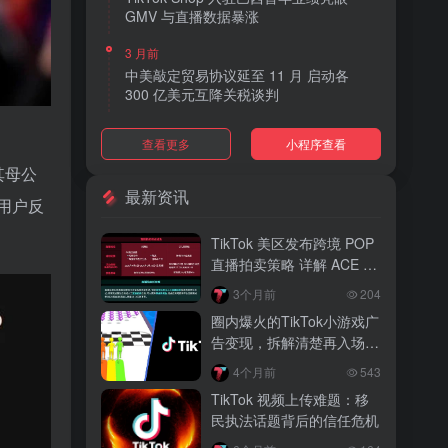
GMV 与直播数据暴涨
3 月前
中美敲定贸易协议延至 11 月 启动各
300 亿美元互降关税谈判
3 月前
查看更多
小程序查看
TikTok Shop 上线 “三日达” 标签 履约
快、转化高、曝光多
其母公
最新资讯
用户反
3 月前
AI 购物代理化趋势明显 30% 美国消费
TikTok 美区发布跨境 POP
者接受 AI 代下单
直播拍卖策略 详解 ACE 选
品与三大拍卖机制
3 月前
3个月前
204
TikTok Shop 爱尔兰全面开放入驻 本土
圈内爆火的TikTok小游戏广
品牌可零门槛开店
告变现，拆解清楚再入场，
别盲目跟风
3 月前
4个月前
543
音乐节降噪耳塞风靡欧美 DTC 品牌单日
TikTok 视频上传难题：移
营收突破 200 万元
民执法话题背后的信任危机
3 月前