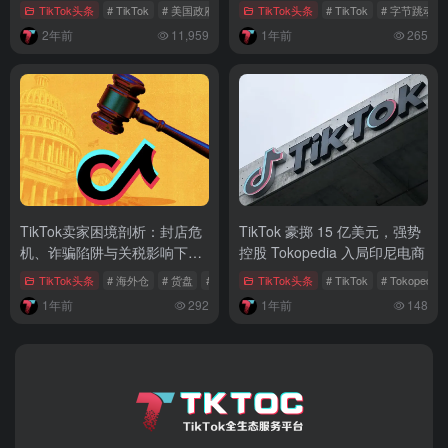
TikTok头条
# TikTok
# 美国政府
# 出海企业
TikTok头条
# TikTok
# 字节跳动
2年前
11,959
1年前
265
TikTok卖家困境剖析：封店危
TikTok 豪掷 15 亿美元，强势
机、诈骗陷阱与关税影响下的
控股 Tokopedia 入局印尼电商
艰难前行
TikTok头条
# 海外仓
# 货盘
# TikTok卖家
TikTok头条
# TikTok
# Tokopedia
1年前
292
1年前
148