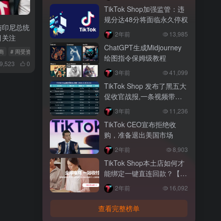
TikTok Shop加强监管：违
规分达48分将面临永久停权
将与印尼总统
2年前
13,985
引关注
ChatGPT生成Midjourney
电商
# 周受资
# TikTok印尼电商
绘图指令保姆级教程
9,523
0
3年前
41,099
TikTok Shop 发布了黑五大
促收官战报,一条视频带货
突破200万！
3年前
11,236
TikTok CEO宣布拒绝收
购，准备退出美国市场
2年前
8,903
TikTok Shop本土店如何才
能绑定一键直连回款？【图
文教程】
2年前
16,092
查看完整榜单