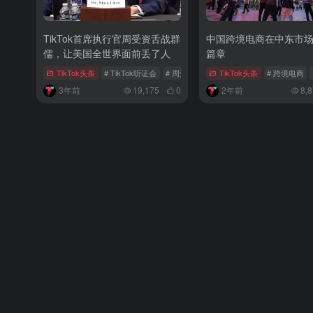
TikTok首席执行官周受资舌战群
中国跨境电商在中东市
儒，让美国全世界面前丢了人
篇章
TikTok头条
# TikTok听证会
# 周受资
TikTok头条
# 跨境电商
3年前
19,175
0
2年前
8,