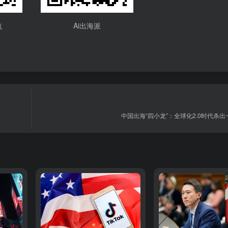
航
Ai出海派
中国出海“四小龙”：全球化2.0时代杀出