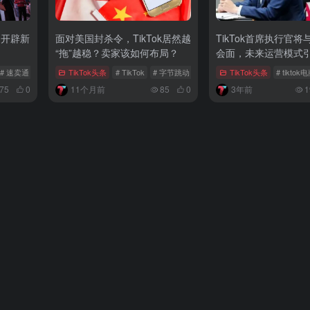
场开辟新
面对美国封杀令，TikTok居然越
TikTok首席执行官
“拖”越稳？卖家该如何布局？​
会面，未来运营模式
# 速卖通
# 电商增长
TikTok头条
# TikTok
# 字节跳动
# 特朗普
TikTok头条
# tiktok
875
0
11个月前
85
0
3年前
1