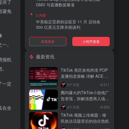
提供了
GMV 与直播数据暴涨
图避免
3 月前
中美敲定贸易协议延至 11 月 启动各
300 亿美元互降关税谈判
像
3 月前
查看更多
小程序查看
TikTok Shop 上线 “三日达” 标签 履约
之一。
快、转化高、曝光多
最新资讯
情报机
3 月前
AI 购物代理化趋势明显 30% 美国消费
虑。
TikTok 美区发布跨境 POP
者接受 AI 代下单
直播拍卖策略 详解 ACE 选
品与三大拍卖机制
3 月前
了一定
3个月前
211
TikTok Shop 爱尔兰全面开放入驻 本土
圈内爆火的TikTok小游戏广
品牌可零门槛开店
告变现，拆解清楚再入场，
别盲目跟风
3 月前
4个月前
553
其在全
音乐节降噪耳塞风靡欧美 DTC 品牌单日
TikTok 视频上传难题：移
营收突破 200 万元
民执法话题背后的信任危机
3 月前