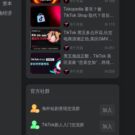
6个月前
168
、资本
越南监管出手核查Shopee、TikTok
Tokopedia 要关？被
Shop涨价行为，佣金调整遭调查
场经济
TikTok Shop 取代？背后真
相大揭秘！
3 月前
6个月前
115
TikTok Shop 印尼推出出海项目 助力本
TikTok 黑五多点开花,社交
土品牌开拓东南亚市场
电商浪潮正劲,美区GMV突
破35亿
3 月前
8个月前
251
TikTok Shop 英美周榜出炉 美妆家居成
黑五激战正酣，TikTok 美
两大热销主力
区卖家 “悲喜交加”，跨境电
商路在何方？
9个月前
205
。
官方社群
海外短剧变现交流群
加入
TikTok新人入门交流群
加入