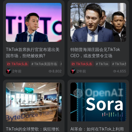
TikTok首席执行官宣布退出美
特朗普海湖庄园会见TikTok
国市场，拒绝被收购?
CEO，或改变禁令立场
TikTok头条
# TikTok美国市场
# TikTok被收购
TikTok头条
# TikTok
# TikTok
# TikTok禁令
2年前
8,802
2年前
4,655
TikTok的全球赞歌：疯狂增长
AI革命：如何在TikTok上利用