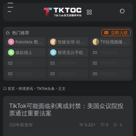
热门推荐
立即入驻
Kalodata-数据分析平台
智媒全球-社媒管理平台
TK短视频爆款复刻
爆款猎人
斯塔克云手机
首页
•
跨境资讯
•
TikTok头条
•
正文
TikTok可能面临剥离或封禁：美国众议院投
票通过重要法案
2年前发布
9,221
0
0