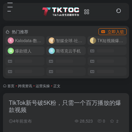
热门推荐
立即入驻
Kalodata-数据分析平台
智媒全球-社媒管理平台
TK短视频爆款复刻
爆款猎人
斯塔克云手机
首页
•
跨境资讯
•
运营实操
•
正文
TikTok新号破5K粉，只需一个百万播放的爆
款视频
4年前发布
28,523
0
2