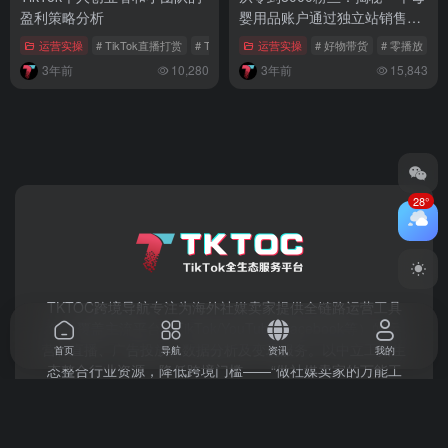
盈利策略分析
婴用品账户通过独立站销售的
运营之道
运营实操
# TikTok直播打赏
# TikTok运营服务
运营实操
# 跨境电商
# 好物带货
# 零播放
# 
3年前
10,280
3年前
15,843
28°
TKTOC跨境导航​专注为海外社媒卖家提供全链路运营工具
箱，覆盖主流平台（TikTok/YouTube/Facebook等）​的运
营、直播、广告投放、数据分析及变现服务。以中立工具生
首页
导航
资讯
我的
态整合行业资源，降低跨境门槛——“做社媒卖家的万能工
具箱，让全球生意更高效。”