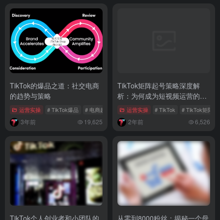
TikTok的爆品之道：社交电商
TikTok矩阵起号策略深度解
的趋势与策略
析：为何成为短视频运营的首
选？
运营实操
# TikTok爆品
# 电商趋势
# 社群电商
运营实操
# TikTok
# TikTok矩阵
3年前
19,625
2年前
6,526
TikTok个人创业者和小团队的
从零到8000粉丝：揭秘一个母