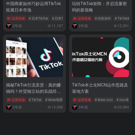
中国商家如何巧妙运用TikTok
玩转TikTok矩阵：开启流量密
拓展日本市场
码的新策略
运营实操
# 日本TikTok
# 日本TikTok下载
运营实操
# TikTok日本市场
# 内容创作
# TikTok账
2年前
11,167
2年前
12,351
揭秘TikTok引流卖货：真的赚
TikTok本土化MCN运作思路及
钱吗？外贸独立站的实战经验
落地方案
分享
运营实操
# TikTok
# tiktok电商
# tiktok直播
运营实操
# tiktok mcn
# mcn本土
3年前
15,588
3年前
22,984