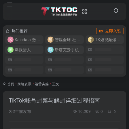
热门推荐
立即入驻
Kalodata-数据分析平台
智媒全球-社媒管理平台
TK短视频爆款复刻
爆款猎人
斯塔克云手机
首页
•
跨境资讯
•
运营实操
•
正文
TikTok账号封禁与解封详细过程指南
2年前发布
10,209
0
0