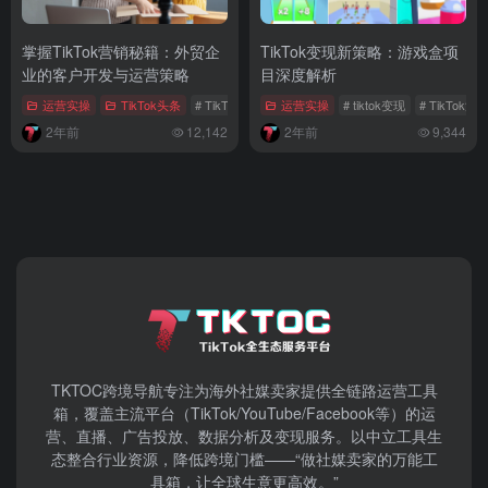
掌握TikTok营销秘籍：外贸企
TikTok变现新策略：游戏盒项
业的客户开发与运营策略
目深度解析
运营实操
TikTok头条
# TikTok营销
# 国际版抖音
运营实操
# tiktok变现
# TikTok私域
# TikTok
2年前
12,142
2年前
9,344
TKTOC跨境导航​专注为海外社媒卖家提供全链路运营工具
箱，覆盖主流平台（TikTok/YouTube/Facebook等）​的运
营、直播、广告投放、数据分析及变现服务。以中立工具生
态整合行业资源，降低跨境门槛——“做社媒卖家的万能工
具箱，让全球生意更高效。”