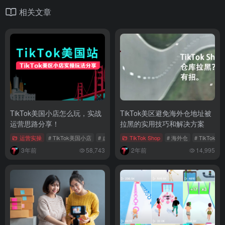
相关文章
TikTok美国小店怎么玩，实战
TikTok美区避免海外仓地址被
运营思路分享！
拉黑的实用技巧和解决方案
运营实操
# TikTok美国小店
# 虚拟仓
# 本土货盘
TikTok Shop
# 海外仓
# TikTok
3年前
58,743
2年前
14,995