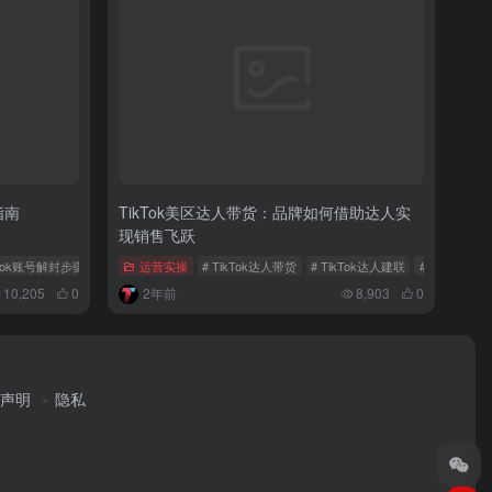
指南
TikTok美区达人带货：品牌如何借助达人实
现销售飞跃
kTok账号解封步骤
# TikTok账号申诉流程
运营实操
# TikTok达人带货
# TikTok达人建联
# TikTok
10,205
0
2年前
8,903
0
声明
隐私