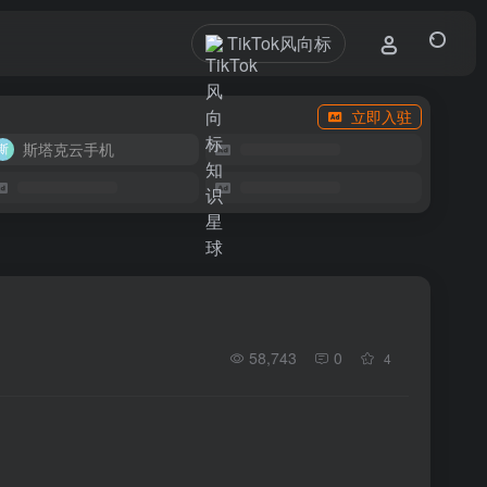
TikTok风向标
立即入驻
斯塔克云手机
58,743
0
4