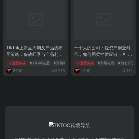
TikTok上新品周期及产品线布
一个人的公司：轻资产创业时
局策略：备战旺季与产品利用
代，如何用柔性供应链 + AI 实
率
现年入百万？
运营实操
# TikTok选品
# 跨境电商
# TikTok上新品周期
运营实操
# 跨境电商
# 轻资产创业
2年前
9,675
1年前
484