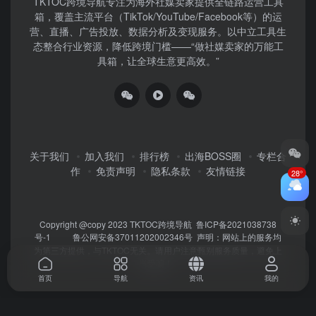
TKTOC跨境导航​专注为海外社媒卖家提供全链路运营工具
箱，覆盖主流平台（TikTok/YouTube/Facebook等）​的运
营、直播、广告投放、数据分析及变现服务。以中立工具生
态整合行业资源，降低跨境门槛——“做社媒卖家的万能工
具箱，让全球生意更高效。”
关于我们
加入我们
排行榜
出海BOSS圈
专栏合
作
免责声明
隐私条款
友情链接
28°
Copyright @copy 2023
TKTOC跨境导航
鲁ICP备2021038738
号-1
鲁公网安备37011202002346号
声明：网站上的服务均
为第三方提供，与TKTOC无关。请用户注意甄别服务质量，避免上
当受骗！
首页
导航
资讯
我的