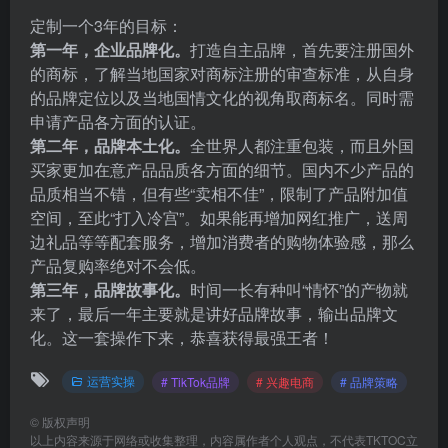
定制一个3年的目标：
第一年
，企业品牌化。
打造自主品牌，首先要注册国外
的商标，了解当地国家对商标注册的审查标准，从自身
的品牌定位以及当地国情文化的视角取商标名。同时需
申请产品各方面的认证。
第二年
，品牌本土化。
全世界人都注重包装，而且外国
买家更加在意产品品质各方面的细节。国内不少产品的
品质相当不错，但有些“卖相不佳”，限制了产品附加值
空间，至此“打入冷宫”。如果能再增加网红推广，送周
边礼品等等配套服务，增加消费者的购物体验感，那么
产品复购率绝对不会低。
第三年，品牌故事化。
时间一长有种叫“情怀”的产物就
来了，
最后一年
主要就是讲好品牌故事，输出品牌文
化。这一套操作下来，恭喜获得最强王者！
运营实操
# TikTok品牌
# 兴趣电商
# 品牌策略
©
版权声明
以上内容来源于网络或收集整理，内容属作者个人观点，不代表TKTOC立