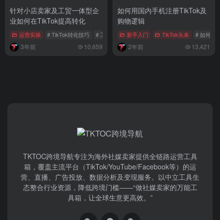
针对小店卖家及工贸一体型企
如何用国内手机注册TikTok及
业如何在TikTok提高转化
购物逻辑
运营实操
# TikTok转化技巧
# 工贸一体
新手入门
# TikTok询盘报价
TikTok头条
# 如何用国
3年前
10,659
2年前
13,421
TKTOC跨境导航​专注为海外社媒卖家提供全链路运营工具
箱，覆盖主流平台（TikTok/YouTube/Facebook等）​的运
营、直播、广告投放、数据分析及变现服务。以中立工具生
态整合行业资源，降低跨境门槛——“做社媒卖家的万能工
具箱，让全球生意更高效。”