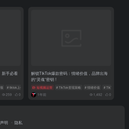
项，新手必看
解锁TikTok爆款密码：情绪价值，品牌出海
的“灵魂”密钥 !
事项
# tiktok上传视频要求
短视频运营
# TikTok变现策略
# 情绪价值
# TikTok塔罗占卜
259
0
1年前
1,492
0
声明
隐私