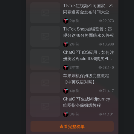
TikTok短视频不同国家、不
同赛道黄金发布时间大全
2年前
22,973
TikTok Shop加强监管：违
规分达48分将面临永久停权
2年前
13,988
ChatGPT iOS应用：如何注
册美区Apple ID和购买Plus
会员【图文教程】
3年前
68,140
苹果刷机保姆级完整教程
【中英双语对照】
4年前
71,417
ChatGPT生成Midjourney
绘图指令保姆级教程
3年前
41,101
查看完整榜单