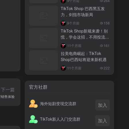
9个月前
264
越南监管出手核查Shopee、TikTok
TikTok Shop 巴西黑五发
Shop涨价行为，佣金调整遭调查
力，剑指市场新局
3 月前
9个月前
158
TikTok Shop 印尼推出出海项目 助力本
TikTok Shop新规来袭！别
土品牌开拓东南亚市场
慌，学会这招，不用投流也
能出单，新手必看
3 月前
11个月前
161
TikTok Shop 英美周榜出炉 美妆家居成
拉美电商崛起：TikTok
两大热销主力
Shop巴西站将迎来新机遇
11个月前
222
官方社群
下一篇
商家销售体验
海外短剧变现交流群
加入
TikTok新人入门交流群
加入