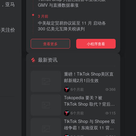
如，亚马
GMV 与直播数据暴涨
3 月前
中美敲定贸易协议延至 11 月 启动各
300 亿美元互降关税谈判
要关注价
3 月前
查看更多
小程序查看
TikTok Shop 上线 “三日达” 标签 履约
快、转化高、曝光多
最新资讯
3 月前
AI 购物代理化趋势明显 30% 美国消费
重磅！TikTok Shop美区直
者接受 AI 代下单
邮新规2月1日生效
3 月前
6个月前
366
TikTok Shop 爱尔兰全面开放入驻 本土
Tokopedia 要关？被
品牌可零门槛开店
TikTok Shop 取代？背后真
。
相大揭秘！
3 月前
6个月前
115
音乐节降噪耳塞风靡欧美 DTC 品牌单日
TikTok Shop 与 Shopee 双
营收突破 200 万元
雄争霸！东南亚双 11 背后
的内容电商新战局
3 月前