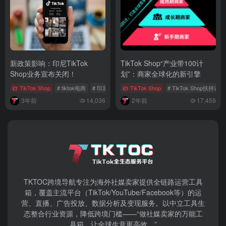
新政策影响：印尼TikTok
TikTok Shop“产业带100计
Shop业务宣布关闭！
划”：商家全球化的新引擎
TikTok Shop
# tiktok电商
# 印尼新政策
TikTok Shop
# TikTok Shop关闭
# TikTok Shop扶持计划
3年前
14,036
2年前
17,459
TKTOC跨境导航​专注为海外社媒卖家提供全链路运营工具
箱，覆盖主流平台（TikTok/YouTube/Facebook等）​的运
营、直播、广告投放、数据分析及变现服务。以中立工具生
态整合行业资源，降低跨境门槛——“做社媒卖家的万能工
具箱，让全球生意更高效。”