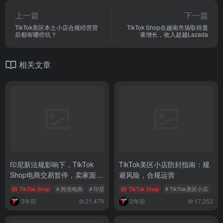
上一篇
下一篇
TikTok美区本土小店合规经营背
TikTok Shop在越南市场取得显
后都有哪些坑？
著增长，收入超越Lazada
相关文章
印尼新法规影响下，TikTok
TikTok美区小店防封指南：规
Shop电商交易暂停，卖家面临
避风险，合规运营
库存难题
TikTok Shop
# 跨境电商
# 印尼独立站
# 印尼电商
TikTok Shop
# TikTok美区小店
# 
3年前
21,479
2年前
17,352