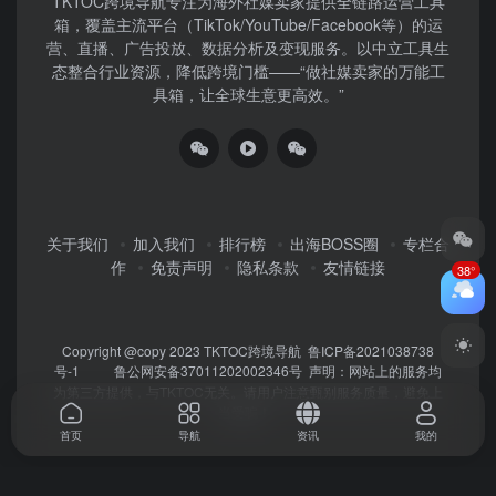
TKTOC跨境导航​专注为海外社媒卖家提供全链路运营工具
箱，覆盖主流平台（TikTok/YouTube/Facebook等）​的运
营、直播、广告投放、数据分析及变现服务。以中立工具生
态整合行业资源，降低跨境门槛——“做社媒卖家的万能工
具箱，让全球生意更高效。”
关于我们
加入我们
排行榜
出海BOSS圈
专栏合
作
免责声明
隐私条款
友情链接
38°
Copyright @copy 2023
TKTOC跨境导航
鲁ICP备2021038738
号-1
鲁公网安备37011202002346号
声明：网站上的服务均
为第三方提供，与TKTOC无关。请用户注意甄别服务质量，避免上
当受骗！
首页
导航
资讯
我的