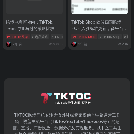
跨境电商新动向：TikTok、
TikTok Shop 欧盟四国跨境
Temu与亚马逊的策略比较
POP 入驻标准更新，多平台商
家获新机遇
TikTok头条
# 选品策略
# TikTok Shop
# TEMU
TikTok Shop
# TikTok Shop
# 跨
2年前
9,005
1年前
236
TKTOC跨境导航​专注为海外社媒卖家提供全链路运营工具
箱，覆盖主流平台（TikTok/YouTube/Facebook等）​的运
营、直播、广告投放、数据分析及变现服务。以中立工具生
态整合行业资源，降低跨境门槛——“做社媒卖家的万能工