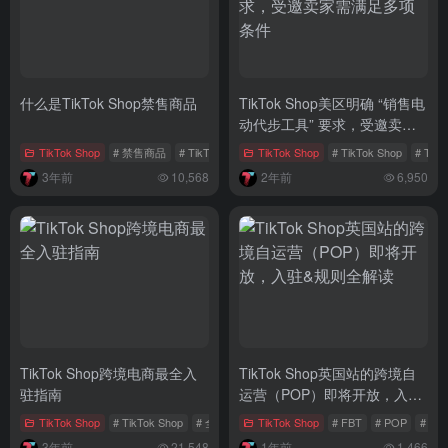
什么是TikTok Shop禁售商品
TikTok Shop美区明确 “销售电
动代步工具” 要求，受邀卖家
需满足多项条件
TikTok Shop
# 禁售商品
# TikTok Shop禁售商品
TikTok Shop
# TikTok Shop
# Tik
3年前
10,568
2年前
6,950
TikTok Shop跨境电商最全入
TikTok Shop英国站的跨境自
驻指南
运营（POP）即将开放，入驻
&规则全解读
TikTok Shop
# TikTok Shop
# 全托管模式
TikTok Shop
# 自运营模式
# FBT
# POP
# Ti
3年前
21,548
1年前
1,466